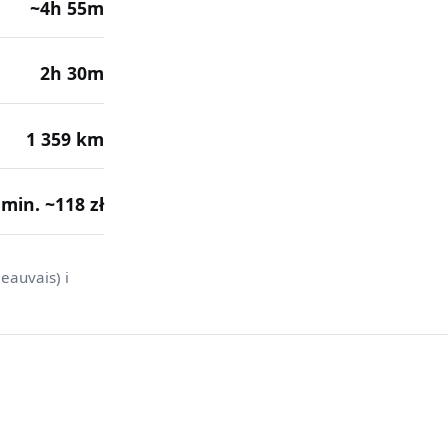
~4h 55m
2h 30m
1 359 km
· min. ~118 zł
eauvais) i