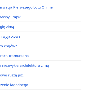
erwacja Pierwszego Lotu Online
yspy i rajski…
agię zimą
e i wyjątkowa…
ych krajów?
órach Tramuntana
i niezwykła architektura zimą
jowe ruszą już…
ączenie łagodnego…