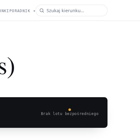
UNKI
PORADNIK
▾
s)
Brak lotu bezpośredniego