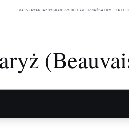
WARSZAWA
KRAKÓW
GDAŃSK
WROCŁAW
POZNAŃ
KATOWICE
KIER
aryż (Beauvai