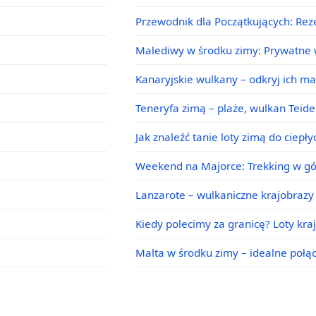
Przewodnik dla Początkujących: Rez
Malediwy w środku zimy: Prywatne w
Kanaryjskie wulkany – odkryj ich m
Teneryfa zimą – plaże, wulkan Teid
Jak znaleźć tanie loty zimą do ciepł
Weekend na Majorce: Trekking w g
Lanzarote – wulkaniczne krajobrazy 
Kiedy polecimy za granicę? Loty kra
Malta w środku zimy – idealne poł