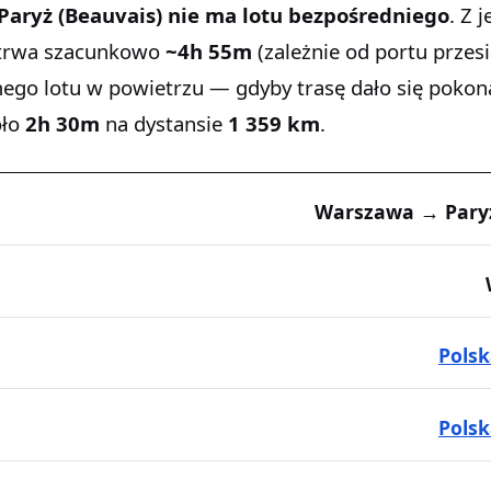
aryż (Beauvais)
nie ma lotu bezpośredniego
. Z 
 trwa szacunkowo
~4h 55m
(zależnie od portu przes
mego lotu w powietrzu — gdyby trasę dało się pokon
oło
2h 30m
na dystansie
1 359 km
.
Warszawa → Paryż
Pols
Polsk