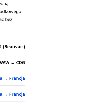
jedną
iadkowego i
ać bez
 (Beauvais)
WAW → CDG
ka
→
Francja
a → Francja