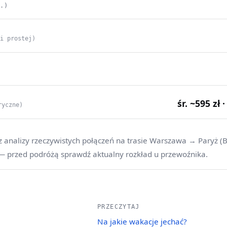
C.)
ii prostej)
śr. ~595 zł 
ryczne)
z analizy rzeczywistych połączeń na trasie Warszawa → Paryż (B
 — przed podróżą sprawdź aktualny rozkład u przewoźnika.
PRZECZYTAJ
Na jakie wakacje jechać?