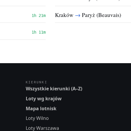
→
Kraków
Paryż (Beauvais)
1h 21m
1h 11m
KIERUNKI
Wszystkie kierunki (A–Z)
Loty wg krajów
Mapa lotnisk
Loty Wilno
Loty Warszawa