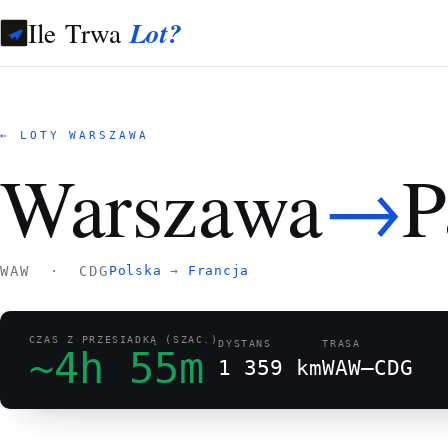
Ile Trwa
Lot?
← LOTY WARSZAWA
→
Warszawa
P
WAW · CDG
Polska
→
Francja
CZAS Z PRZESIADKĄ (SZAC.)
DYSTANS
TRASA
~4h 55m
1 359 km
WAW–CDG