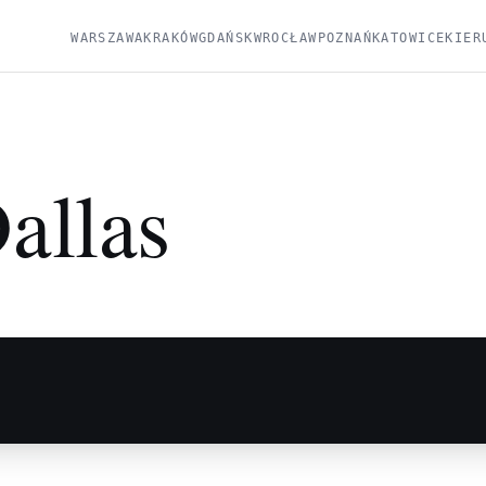
WARSZAWA
KRAKÓW
GDAŃSK
WROCŁAW
POZNAŃ
KATOWICE
KIER
allas