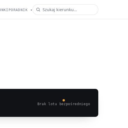
UNKI
PORADNIK
▾
Brak lotu bezpośredniego