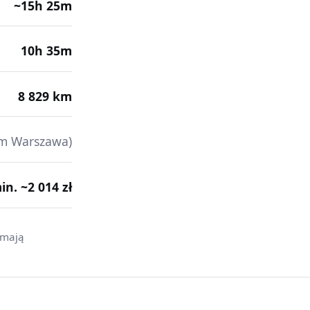
~15h 25m
10h 35m
8 829 km
em Warszawa)
min. ~2 014 zł
 mają