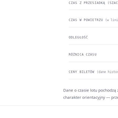
CZAS Z PRZESIADKĄ (SZA
CZAS W POWIETRZU
(w lin
ODLEGŁOŚĆ
RÓŻNICA CZASU
CENY BILETÓW
(dane histo
Dane o czasie lotu pochodzą 
charakter orientacyjny — prz