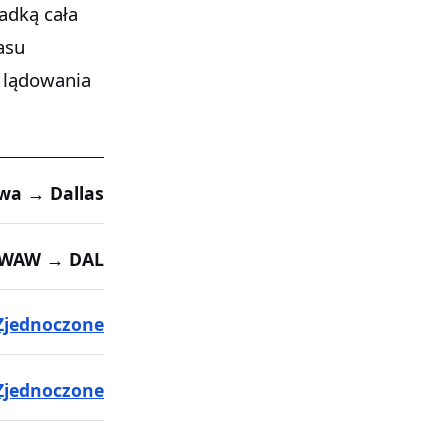
iadką cała
asu
 lądowania
wa → Dallas
WAW → DAL
Zjednoczone
Zjednoczone