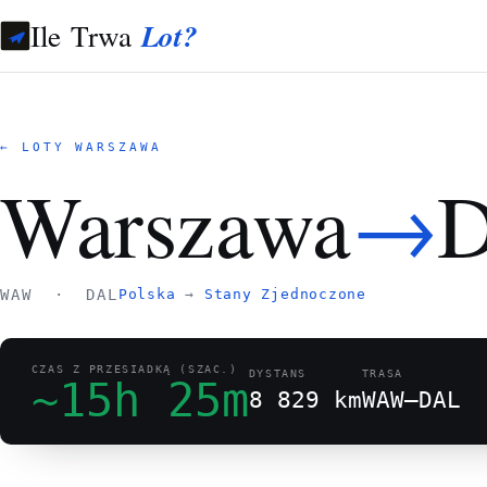
Ile Trwa
Lot?
← LOTY WARSZAWA
→
Warszawa
D
WAW · DAL
Polska
→
Stany Zjednoczone
CZAS Z PRZESIADKĄ (SZAC.)
DYSTANS
TRASA
~15h 25m
8 829 km
WAW–DAL