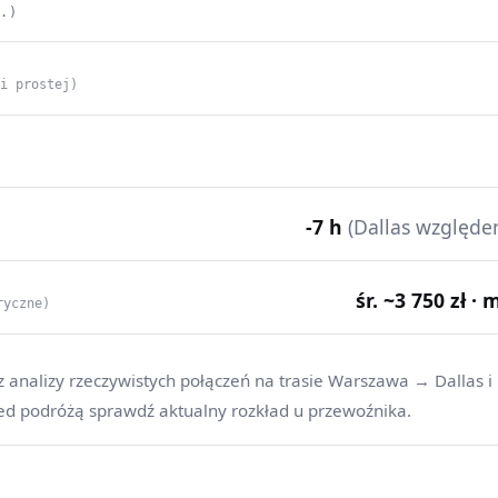
C.)
ii prostej)
-7 h
(Dallas względ
śr. ~3 750 zł · 
ryczne)
z analizy rzeczywistych połączeń na trasie Warszawa → Dallas i
ed podróżą sprawdź aktualny rozkład u przewoźnika.