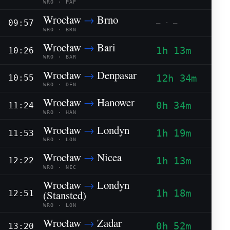
WRO · PAF
Wrocław
→
Brno
09:57
— · —
WRO · BRN
Wrocław
→
Bari
1h 13m
10:26
WRO · BAR
Wrocław
→
Denpasar
12h 34m
10:55
WRO · DEN
Wrocław
→
Hanower
0h 34m
11:24
WRO · HAN
Wrocław
→
Londyn
1h 19m
11:53
WRO · LON
Wrocław
→
Nicea
1h 13m
12:22
WRO · NIC
Wrocław
→
Londyn
1h 18m
(Stansted)
12:51
WRO · LON
Wrocław
→
Zadar
0h 52m
13:20