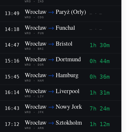
WRO · ZAD
Wrocław
→
Paryż (Orly)
13:49
— · —
WRO · CDG
Wrocław
→
Funchal
14:18
— · —
WRO · FUN
Wrocław
→
Bristol
1h 30m
14:47
WRO · BRI
Wrocław
→
Dortmund
0h 44m
15:16
WRO · DOR
Wrocław
→
Hamburg
0h 36m
15:45
WRO · HAM
Wrocław
→
Liverpool
1h 31m
16:14
WRO · LIV
Wrocław
→
Nowy Jork
7h 24m
16:43
WRO · JFK
Wrocław
→
Sztokholm
1h 12m
17:12
WRO · ARN