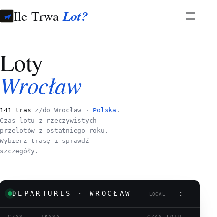
Ile Trwa
Lot?
Loty
Wrocław
141 tras
z/do Wrocław ·
Polska
.
Czas lotu z rzeczywistych
przelotów z ostatniego roku.
Wybierz trasę i sprawdź
szczegóły.
DEPARTURES · WROCŁAW
--:--
LOCAL
CZAS
TRASA
CZAS LOTU