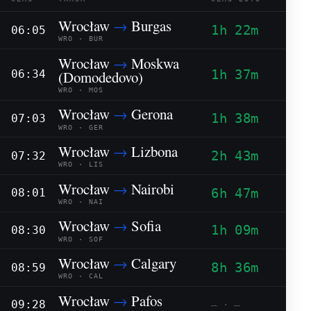
Wrocław
→
Burgas
1h 22m
06:05
WRO · BUR
Wrocław
→
Moskwa
1h 37m
(Domodedovo)
06:34
WRO · MOS
Wrocław
→
Gerona
1h 38m
07:03
WRO · GER
Wrocław
→
Lizbona
2h 43m
07:32
WRO · LIS
Wrocław
→
Nairobi
6h 47m
08:01
WRO · NAI
Wrocław
→
Sofia
1h 09m
08:30
WRO · SOF
Wrocław
→
Calgary
8h 36m
08:59
WRO · CAL
Wrocław
→
Pafos
09:28
— · —