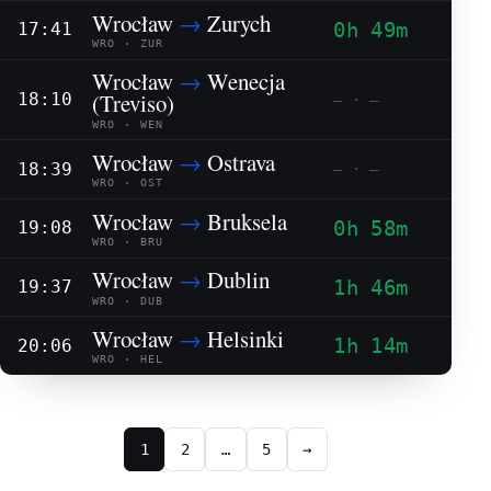
Wrocław
→
Zurych
0h 49m
17:41
WRO · ZUR
Wrocław
→
Wenecja
(Treviso)
18:10
— · —
WRO · WEN
Wrocław
→
Ostrava
18:39
— · —
WRO · OST
Wrocław
→
Bruksela
0h 58m
19:08
WRO · BRU
Wrocław
→
Dublin
1h 46m
19:37
WRO · DUB
Wrocław
→
Helsinki
1h 14m
20:06
WRO · HEL
1
2
…
5
→