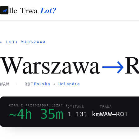
Ile Trwa
Lot?
← LOTY WARSZAWA
→
Warszawa
R
WAW · ROT
Polska
→
Holandia
CZAS Z PRZESIADKĄ (SZAC.)
DYSTANS
TRASA
~4h 35m
1 131 km
WAW–ROT