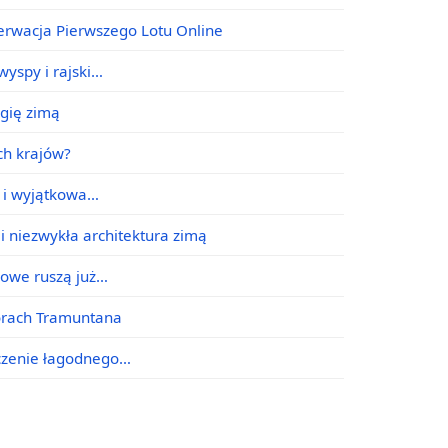
erwacja Pierwszego Lotu Online
yspy i rajski…
agię zimą
ych krajów?
e i wyjątkowa…
i niezwykła architektura zimą
jowe ruszą już…
órach Tramuntana
ączenie łagodnego…