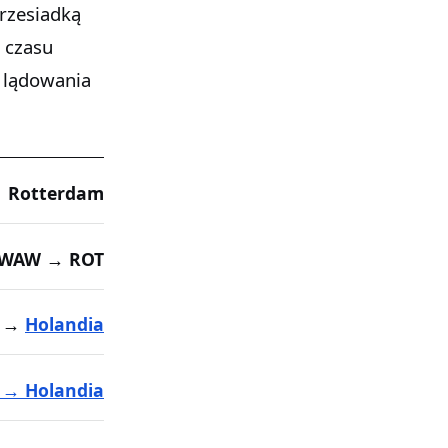
przesiadką
 czasu
 lądowania
 Rotterdam
WAW → ROT
→
Holandia
 → Holandia