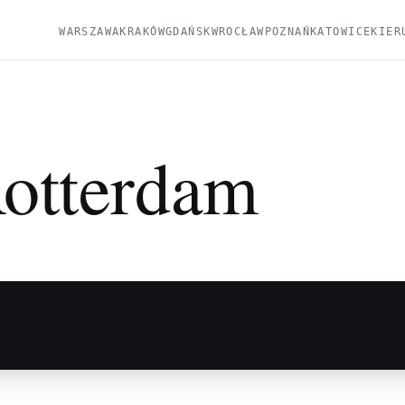
WARSZAWA
KRAKÓW
GDAŃSK
WROCŁAW
POZNAŃ
KATOWICE
KIER
otterdam