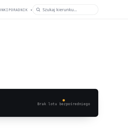
UNKI
PORADNIK
▾
Brak lotu bezpośredniego