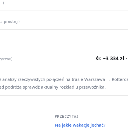
C.)
ii prostej)
śr. ~3 334 zł 
ryczne)
z analizy rzeczywistych połączeń na trasie Warszawa → Rotterd
ed podróżą sprawdź aktualny rozkład u przewoźnika.
PRZECZYTAJ
Na jakie wakacje jechać?