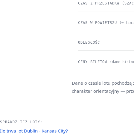
CZAS Z PRZESIADKĄ (SZA
CZAS W POWIETRZU
(w lin
ODLEGŁOŚĆ
CENY BILETÓW
(dane histo
Dane o czasie lotu pochodzą 
charakter orientacyjny — prz
SPRAWDŹ TEŻ LOTY:
Ile trwa lot Dublin - Kansas City?