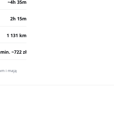
~4h 35m
2h 15m
1 131 km
· min. ~722 zł
am i mają