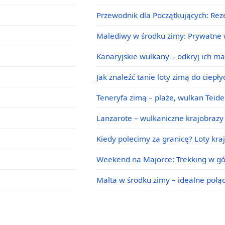
Przewodnik dla Początkujących: Rez
Malediwy w środku zimy: Prywatne w
Kanaryjskie wulkany – odkryj ich m
Jak znaleźć tanie loty zimą do ciepł
Teneryfa zimą – plaże, wulkan Teid
Lanzarote – wulkaniczne krajobrazy 
Kiedy polecimy za granicę? Loty kra
Weekend na Majorce: Trekking w g
Malta w środku zimy – idealne poł