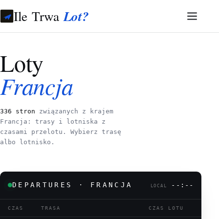
Ile Trwa
Lot?
Loty
Francja
336 stron
związanych z krajem
Francja: trasy i lotniska z
czasami przelotu. Wybierz trasę
albo lotnisko.
DEPARTURES · FRANCJA
--:--
LOCAL
CZAS
TRASA
CZAS LOTU