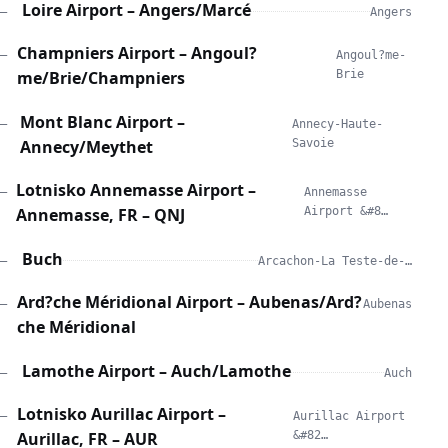
Loire Airport – Angers/Marcé
—
Angers
Champniers Airport – Angoul?
—
Angoul?me-
me/Brie/Champniers
Brie
Mont Blanc Airport –
—
Annecy-Haute-
Annecy/Meythet
Savoie
Lotnisko Annemasse Airport –
—
Annemasse
Annemasse, FR – QNJ
Airport &#8…
Buch
—
Arcachon-La Teste-de-…
Ard?che Méridional Airport – Aubenas/Ard?
—
Aubenas
che Méridional
Lamothe Airport – Auch/Lamothe
—
Auch
Lotnisko Aurillac Airport –
—
Aurillac Airport
Aurillac, FR – AUR
&#82…