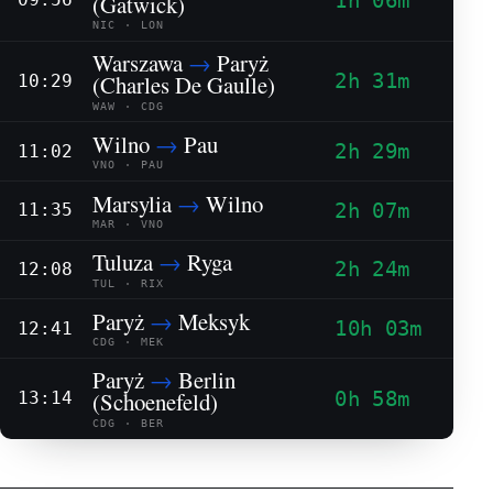
1h 06m
(Gatwick)
NIC · LON
Warszawa
→
Paryż
2h 31m
(Charles De Gaulle)
10:29
WAW · CDG
Wilno
→
Pau
2h 29m
11:02
VNO · PAU
Marsylia
→
Wilno
2h 07m
11:35
MAR · VNO
Tuluza
→
Ryga
2h 24m
12:08
TUL · RIX
Paryż
→
Meksyk
10h 03m
12:41
CDG · MEK
Paryż
→
Berlin
0h 58m
(Schoenefeld)
13:14
CDG · BER