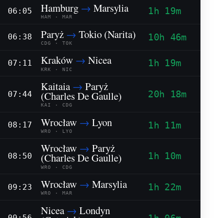
Hamburg
→
Marsylia
1h 19m
06:05
HAM · MAR
Paryż
→
Tokio (Narita)
10h 46m
06:38
CDG · TOK
Kraków
→
Nicea
1h 19m
07:11
KRK · NIC
Kaitaia
→
Paryż
20h 18m
(Charles De Gaulle)
07:44
KAI · CDG
Wrocław
→
Lyon
1h 11m
08:17
WRO · LYO
Wrocław
→
Paryż
1h 10m
(Charles De Gaulle)
08:50
WRO · CDG
Wrocław
→
Marsylia
1h 22m
09:23
WRO · MAR
Nicea
→
Londyn
09:56