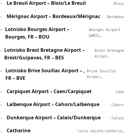
Le Breuil Airport – Blois/Le Breuil
—
Blois
Mérignac Airport – Bordeaux/Mérignac
—
Bordeaux
Lotnisko Bourges Airport –
—
Bourges Airport
Bourges, FR – BOU
&#821…
Lotnisko Brest Bretagne Airport –
—
Brest Bretagne
Brest/Guipavas, FR – BES
Airpor…
Lotnisko Brive Souillac Airport – ,
—
Brive Souillac
FR – BVE
Airpor…
Carpiquet Airport – Caen/Carpiquet
—
Caen
Lalbenque Airport – Cahors/Lalbenque
—
Cahors
Dunkerque Airport – Calais/Dunkerque
—
Calais
Catherine
—
Calvi-Sainte-Catherin…