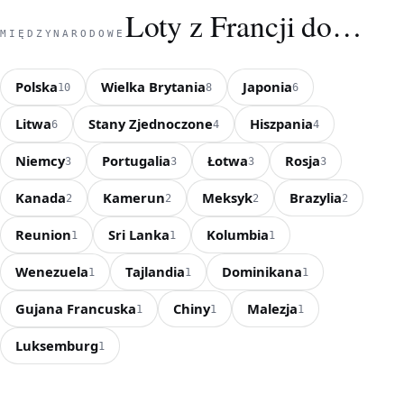
Loty z Francji do…
MIĘDZYNARODOWE
Polska
Wielka Brytania
Japonia
10
8
6
Litwa
Stany Zjednoczone
Hiszpania
6
4
4
Niemcy
Portugalia
Łotwa
Rosja
3
3
3
3
Kanada
Kamerun
Meksyk
Brazylia
2
2
2
2
Reunion
Sri Lanka
Kolumbia
1
1
1
Wenezuela
Tajlandia
Dominikana
1
1
1
Gujana Francuska
Chiny
Malezja
1
1
1
Luksemburg
1