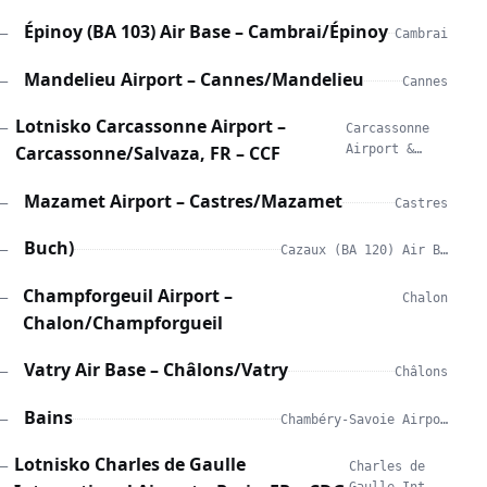
Épinoy (BA 103) Air Base – Cambrai/Épinoy
—
Cambrai
Mandelieu Airport – Cannes/Mandelieu
—
Cannes
Lotnisko Carcassonne Airport –
—
Carcassonne
Carcassonne/Salvaza, FR – CCF
Airport &…
Mazamet Airport – Castres/Mazamet
—
Castres
Buch)
—
Cazaux (BA 120) Air B…
Champforgeuil Airport –
—
Chalon
Chalon/Champforgueil
Vatry Air Base – Châlons/Vatry
—
Châlons
Bains
—
Chambéry-Savoie Airpo…
Lotnisko Charles de Gaulle
—
Charles de