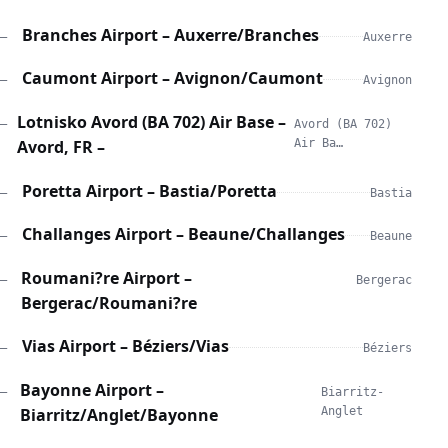
Branches Airport – Auxerre/Branches
—
Auxerre
Caumont Airport – Avignon/Caumont
—
Avignon
Lotnisko Avord (BA 702) Air Base –
—
Avord (BA 702)
Avord, FR –
Air Ba…
Poretta Airport – Bastia/Poretta
—
Bastia
Challanges Airport – Beaune/Challanges
—
Beaune
Roumani?re Airport –
—
Bergerac
Bergerac/Roumani?re
Vias Airport – Béziers/Vias
—
Béziers
Bayonne Airport –
—
Biarritz-
Biarritz/Anglet/Bayonne
Anglet