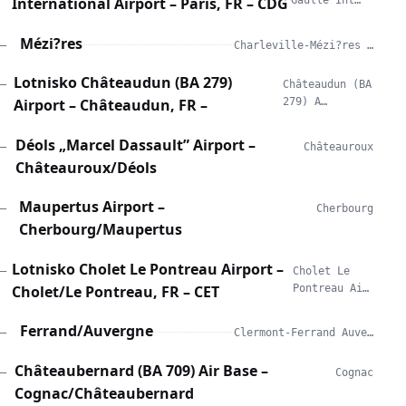
International Airport – Paris, FR – CDG
Gaulle Int…
Mézi?res
—
Charleville-Mézi?res …
Lotnisko Châteaudun (BA 279)
—
Châteaudun (BA
Airport – Châteaudun, FR –
279) A…
Déols „Marcel Dassault” Airport –
—
Châteauroux
Châteauroux/Déols
Maupertus Airport –
—
Cherbourg
Cherbourg/Maupertus
Lotnisko Cholet Le Pontreau Airport –
—
Cholet Le
Cholet/Le Pontreau, FR – CET
Pontreau Ai…
Ferrand/Auvergne
—
Clermont-Ferrand Auve…
Châteaubernard (BA 709) Air Base –
—
Cognac
Cognac/Châteaubernard