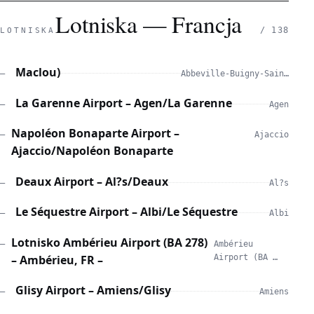
Lotniska — Francja
/ 138
LOTNISKA
Maclou)
—
Abbeville-Buigny-Sain…
La Garenne Airport – Agen/La Garenne
—
Agen
Napoléon Bonaparte Airport –
—
Ajaccio
Ajaccio/Napoléon Bonaparte
Deaux Airport – Al?s/Deaux
—
Al?s
Le Séquestre Airport – Albi/Le Séquestre
—
Albi
Lotnisko Ambérieu Airport (BA 278)
—
Ambérieu
– Ambérieu, FR –
Airport (BA …
Glisy Airport – Amiens/Glisy
—
Amiens