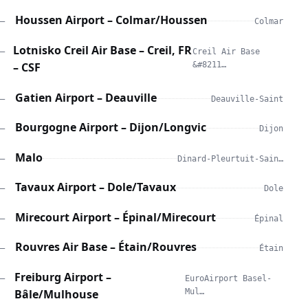
Houssen Airport – Colmar/Houssen
—
Colmar
Lotnisko Creil Air Base – Creil, FR
—
Creil Air Base
– CSF
&#8211…
Gatien Airport – Deauville
—
Deauville-Saint
Bourgogne Airport – Dijon/Longvic
—
Dijon
Malo
—
Dinard-Pleurtuit-Sain…
Tavaux Airport – Dole/Tavaux
—
Dole
Mirecourt Airport – Épinal/Mirecourt
—
Épinal
Rouvres Air Base – Étain/Rouvres
—
Étain
Freiburg Airport –
—
EuroAirport Basel-
Bâle/Mulhouse
Mul…