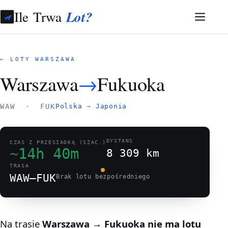
Ile Trwa
Lot?
← LOTY WARSZAWA
Warszawa
→
Fukuoka
WAW · FUK
Polska
→
Japonia
DYSTANS
CZAS Z PRZESIADKĄ (SZAC.)
~14h 40m
8 309 km
TRASA
WAW–FUK
Brak lotu bezpośredniego
Na trasie
Warszawa → Fukuoka
nie ma lotu