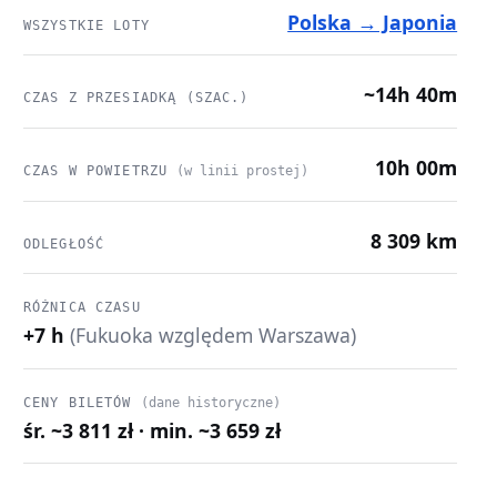
Polska → Japonia
WSZYSTKIE LOTY
~14h 40m
CZAS Z PRZESIADKĄ (SZAC.)
10h 00m
CZAS W POWIETRZU
(w linii prostej)
8 309 km
ODLEGŁOŚĆ
RÓŻNICA CZASU
+7 h
(Fukuoka względem Warszawa)
CENY BILETÓW
(dane historyczne)
śr. ~3 811 zł · min. ~3 659 zł