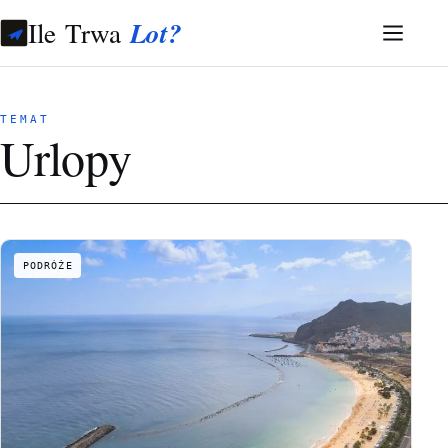
Ile Trwa
Lot?
TEMAT
Urlopy
PODRÓŻE