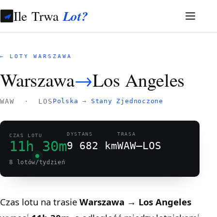
Ile Trwa
Lot?
← LOTY WARSZAWA
Warszawa
→
Los Angeles
WAW · LOS
Polska
→
Stany Zjednoczone
DYSTANS
TRASA
CZAS LOTU
11h 30m
9 682 km
WAW–LOS
8 lotów/tydzień
Czas lotu na trasie
Warszawa → Los Angeles