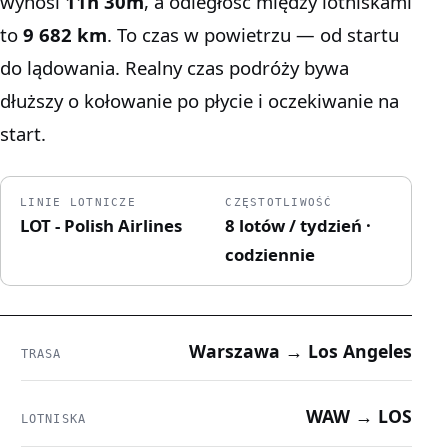
wynosi
11h 30m
, a odległość między lotniskami
to
9 682 km
. To czas w powietrzu — od startu
do lądowania. Realny czas podróży bywa
dłuższy o kołowanie po płycie i oczekiwanie na
start.
LINIE LOTNICZE
CZĘSTOTLIWOŚĆ
LOT - Polish Airlines
8 lotów / tydzień ·
codziennie
Warszawa → Los Angeles
TRASA
WAW → LOS
LOTNISKA