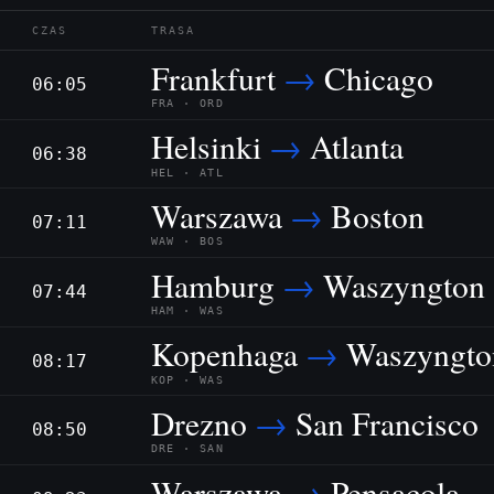
CZAS
TRASA
Frankfurt
→
Chicago
06:05
FRA · ORD
Helsinki
→
Atlanta
06:38
HEL · ATL
Warszawa
→
Boston
07:11
WAW · BOS
Hamburg
→
Waszyngton 
07:44
HAM · WAS
Kopenhaga
→
Waszyngto
08:17
KOP · WAS
Drezno
→
San Francisco
08:50
DRE · SAN
Warszawa
→
Pensacola