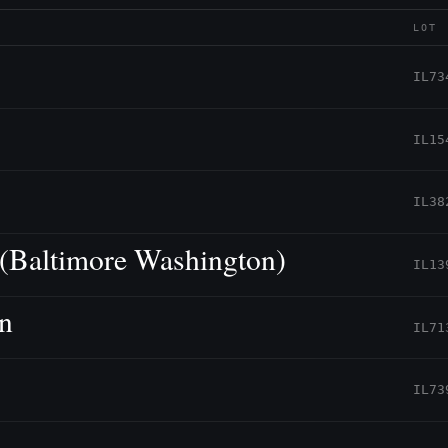
LOT
IL73
IL15
IL38
(Baltimore Washington)
IL13
n
IL71
IL73