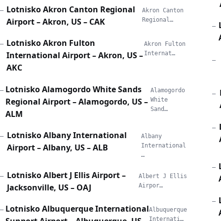
Lotnisko Akron Canton Regional
—
Akron Canton
Airport – Akron, US – CAK
Regional…
—
Lotnisko Akron Fulton
—
Akron Fulton
International Airport – Akron, US –
Internat…
—
AKC
Lotnisko Alamogordo White Sands
—
Alamogordo
—
Regional Airport – Alamogordo, US –
White
Sand…
ALM
—
Lotnisko Albany International
—
Albany
Airport – Albany, US – ALB
International
…
—
Lotnisko Albert J Ellis Airport –
—
Albert J Ellis
Jacksonville, US – OAJ
Airpor…
—
Lotnisko Albuquerque International
—
Albuquerque
Internati…