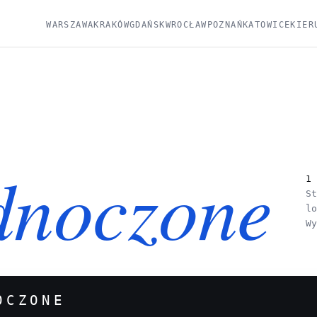
WARSZAWA
KRAKÓW
GDAŃSK
WROCŁAW
POZNAŃ
KATOWICE
KIER
dnoczone
1
S
l
W
OCZONE