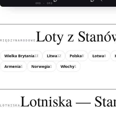
ORD · ORD
Loty z Stan
MIĘDZYNARODOWE
Wielka Brytania
Litwa
Polska
Łotwa
13
12
8
8
Armenia
Norwegia
Włochy
1
1
1
Lotniska — Sta
LOTNISKA