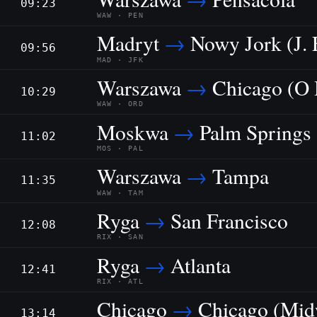
09:23
WAW · PEN
Madryt
→
Nowy Jork (J. 
09:56
MAD · JFK
Warszawa
→
Chicago (O 
10:29
WAW · ORD
Moskwa
→
Palm Springs
11:02
MOS · PAL
Warszawa
→
Tampa
11:35
WAW · TAM
Ryga
→
San Francisco
12:08
RIX · SAN
Ryga
→
Atlanta
12:41
RIX · ATL
Chicago
→
Chicago (Mid
13:14