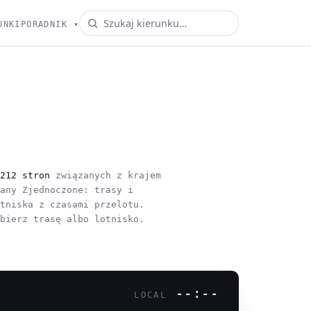
UNKI
PORADNIK
▾
 212 stron
związanych z krajem
tany Zjednoczone: trasy i
otniska z czasami przelotu.
ybierz trasę albo lotnisko.
--:--
LOCAL