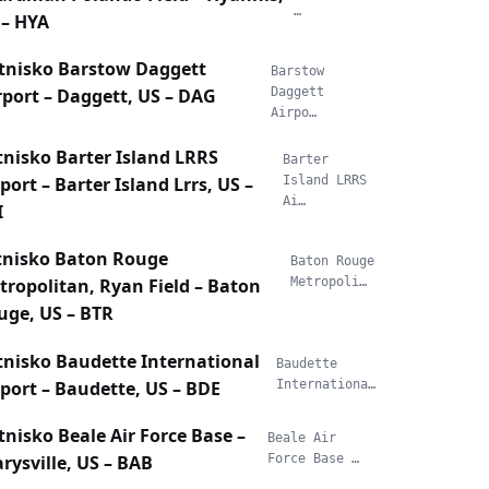
…
 – HYA
tnisko Barstow Daggett
Barstow
rport – Daggett, US – DAG
Daggett
Airpo…
tnisko Barter Island LRRS
Barter
port – Barter Island Lrrs, US –
Island LRRS
Ai…
I
tnisko Baton Rouge
Baton Rouge
tropolitan, Ryan Field – Baton
Metropoli…
uge, US – BTR
tnisko Baudette International
Baudette
rport – Baudette, US – BDE
Internationa…
tnisko Beale Air Force Base –
Beale Air
rysville, US – BAB
Force Base …