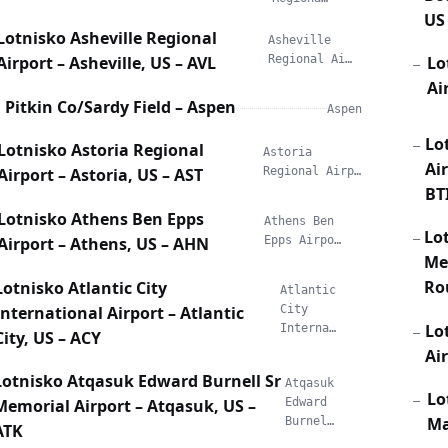
US
Lotnisko Asheville Regional
Asheville
Lo
Airport – Asheville, US – AVL
Regional Ai…
—
Ai
Pitkin Co/Sardy Field – Aspen
Aspen
Lo
—
Lotnisko Astoria Regional
Astoria
Air
Airport – Astoria, US – AST
Regional Airp…
BT
Lotnisko Athens Ben Epps
Athens Ben
Lo
—
Airport – Athens, US – AHN
Epps Airpo…
Me
Ro
Lotnisko Atlantic City
Atlantic
International Airport – Atlantic
City
Lo
Interna…
—
City, US – ACY
Ai
Lotnisko Atqasuk Edward Burnell Sr
Atqasuk
Lo
—
Memorial Airport – Atqasuk, US –
Edward
Ma
Burnel…
ATK