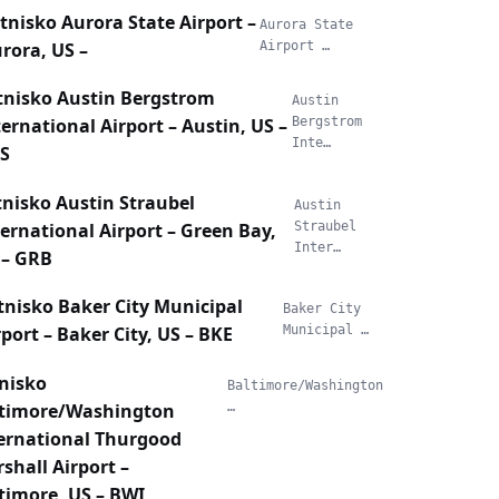
tnisko Aurora State Airport –
Aurora State
rora, US –
Airport …
tnisko Austin Bergstrom
Austin
ternational Airport – Austin, US –
Bergstrom
Inte…
S
tnisko Austin Straubel
Austin
ternational Airport – Green Bay,
Straubel
Inter…
 – GRB
tnisko Baker City Municipal
Baker City
rport – Baker City, US – BKE
Municipal …
nisko
Baltimore/Washington
timore/Washington
…
ernational Thurgood
shall Airport –
timore, US – BWI