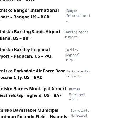
tnisko Bangor International
Bangor
rport – Bangor, US – BGR
International
…
tnisko Barking Sands Airport –
Barking Sands
kaha, US – BKH
Airport…
tnisko Barkley Regional
Barkley
rport – Paducah, US – PAH
Regional
Airp…
tnisko Barksdale Air Force Base
Barksdale Air
Bossier City, US – BAD
Force B…
tnisko Barnes Municipal Airport
Barnes
Westfield/Springfield, US – BAF
Municipal
Airp…
tnisko Barnstable Municipal
Barnstable
ardman Polando Field – Hyannis,
Municipal