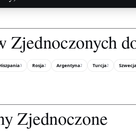
ów Zjednoczonych 
Hiszpania
Rosja
Argentyna
Turcja
Szwecj
3
2
2
2
ny Zjednoczone