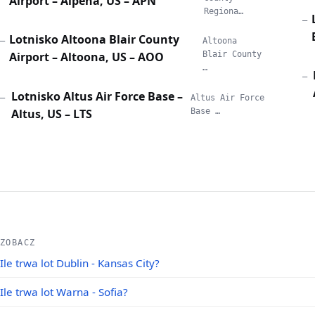
Airport – Alpena, US – APN
Regiona…
—
Lotnisko Altoona Blair County
—
Altoona
Airport – Altoona, US – AOO
Blair County
…
—
Lotnisko Altus Air Force Base –
—
Altus Air Force
Altus, US – LTS
Base …
ZOBACZ
Ile trwa lot Dublin - Kansas City?
Ile trwa lot Warna - Sofia?