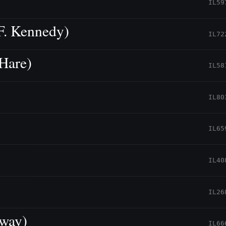
IL59
F. Kennedy)
IL72
Hare)
IL58
IL80
IL65
IL40
IL26
way)
IL66