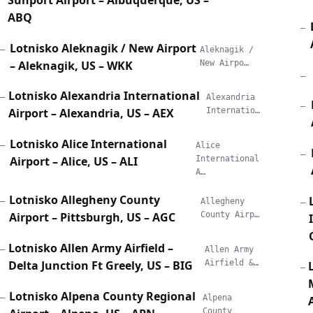
Sunport Airport – Albuquerque, US –
ABQ
—
Lotnisko Aleknagik / New Airport
—
Aleknagik /
– Aleknagik, US – WKK
New Airpo…
—
Lotnisko Alexandria International
—
Alexandria
—
Airport – Alexandria, US – AEX
Internatio…
Lotnisko Alice International
—
Alice
—
Airport – Alice, US – ALI
International
A…
Lotnisko Allegheny County
—
Allegheny
—
Airport – Pittsburgh, US – AGC
County Airp…
Lotnisko Allen Army Airfield –
—
Allen Army
Delta Junction Ft Greely, US – BIG
Airfield &…
—
Lotnisko Alpena County Regional
—
Alpena
County