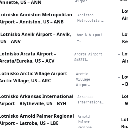
Annette, US – ANN
Airpor…
Lo
—
Lotnisko Anniston Metropolitan
Anniston
Ai
Airport – Anniston, US – ANB
Metropolitan…
Lo
Lotnisko Anvik Airport – Anvik,
—
Anvik Airport
Ke
US – ANV
–…
Lo
Lotnisko Arcata Airport –
—
Arcata Airport
Ai
Arcata/Eureka, US – ACV
&#8211…
Lotnisko Arctic Village Airport –
Arctic
Lo
—
Arctic Village, US – ARC
Village
– 
Airpor…
Lo
Lotnisko Arkansas International
—
Arkansas
– 
Airport – Blytheville, US – BYH
Internationa…
Lotnisko Arnold Palmer Regional
Arnold
Lo
—
Airport – Latrobe, US – LBE
Palmer
Bo
Regiona…