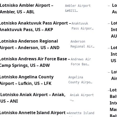
Lotnisko Ambler Airport –
Lo
Ambler Airport
—
Ambler, US – ABL
&#8211…
Au
Lotnisko Anaktuvuk Pass Airport –
Lo
Anaktuvuk
—
Anaktuvuk Pass, US – AKP
Pass Airpor…
In
AU
Lotnisko Anderson Regional
Anderson
Airport – Anderson, US – AND
Regional Air…
Lo
—
In
Lotnisko Andrews Air Force Base –
Andrews Air
US
Camp Springs, US – ADW
Force Bas…
Lo
—
Lotnisko Angelina County
Angelina
Ai
Airport – Lufkin, US – LFK
County Airpo…
Lot
—
Lotnisko Aniak Airport – Aniak,
Aniak Airport
Bal
US – ANI
–…
Int
Mar
Lotnisko Annette Island Airport –
Annette Island
Bal