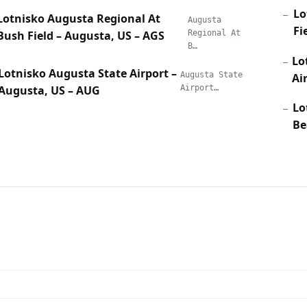
Lo
—
Lotnisko Augusta Regional At
Augusta
Fi
Bush Field – Augusta, US – AGS
Regional At
B…
Lo
—
Lotnisko Augusta State Airport –
Augusta State
Ai
Augusta, US – AUG
Airport…
Lo
—
Be