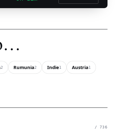
do…
a
Rumunia
Indie
Austria
2
2
1
1
/ 736