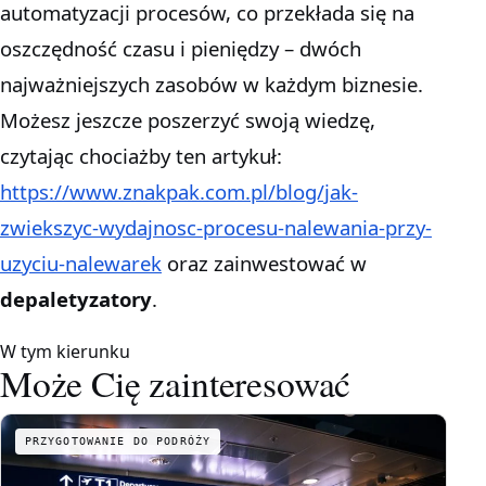
automatyzacji procesów, co przekłada się na
oszczędność czasu i pieniędzy – dwóch
najważniejszych zasobów w każdym biznesie.
Możesz jeszcze poszerzyć swoją wiedzę,
czytając chociażby ten artykuł:
https://www.znakpak.com.pl/blog/jak-
zwiekszyc-wydajnosc-procesu-nalewania-przy-
uzyciu-nalewarek
oraz zainwestować w
depaletyzatory
.
W tym kierunku
Może Cię zainteresować
PRZYGOTOWANIE DO PODRÓŻY