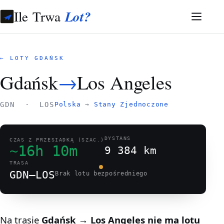
Ile Trwa
Lot?
← LOTY GDAŃSK
Gdańsk
→
Los Angeles
GDN · LOS
Polska
→
Stany Zjednoczone
DYSTANS
CZAS Z PRZESIADKĄ (SZAC.)
~16h 10m
9 384 km
TRASA
GDN–LOS
Brak lotu bezpośredniego
Na trasie
Gdańsk → Los Angeles
nie ma lotu