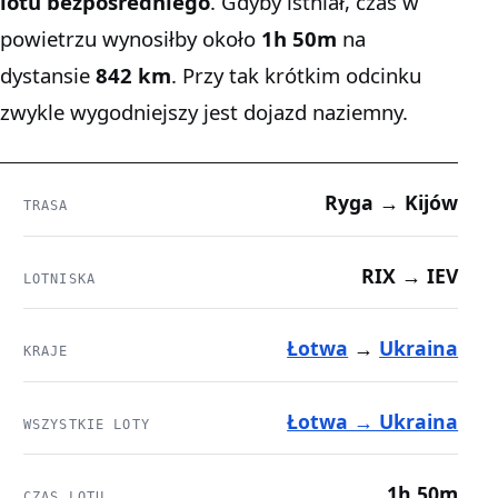
lotu bezpośredniego
. Gdyby istniał, czas w
powietrzu wynosiłby około
1h 50m
na
dystansie
842 km
. Przy tak krótkim odcinku
zwykle wygodniejszy jest dojazd naziemny.
Ryga → Kijów
TRASA
RIX → IEV
LOTNISKA
Łotwa
→
Ukraina
KRAJE
Łotwa → Ukraina
WSZYSTKIE LOTY
1h 50m
CZAS LOTU