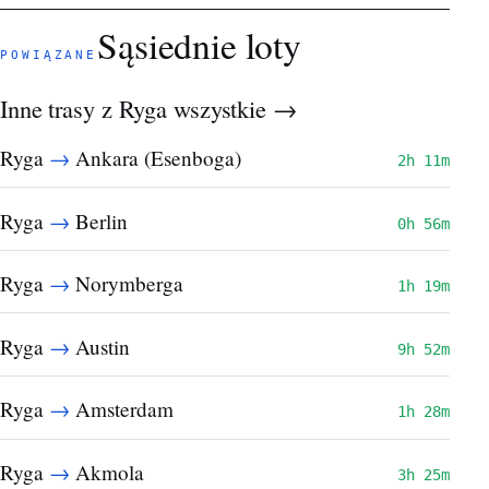
Sąsiednie loty
POWIĄZANE
Inne trasy z Ryga
wszystkie →
→
Ryga
Ankara (Esenboga)
2h 11m
→
Ryga
Berlin
0h 56m
→
Ryga
Norymberga
1h 19m
→
Ryga
Austin
9h 52m
→
Ryga
Amsterdam
1h 28m
→
Ryga
Akmola
3h 25m