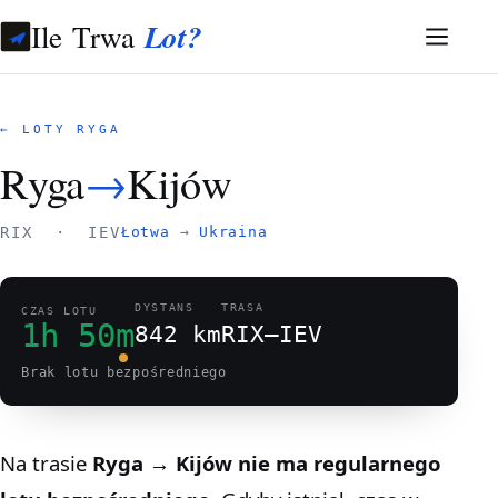
Ile Trwa
Lot?
← LOTY RYGA
Ryga
→
Kijów
RIX · IEV
Łotwa
→
Ukraina
DYSTANS
TRASA
CZAS LOTU
1h 50m
842 km
RIX–IEV
Brak lotu bezpośredniego
Na trasie
Ryga → Kijów
nie ma regularnego