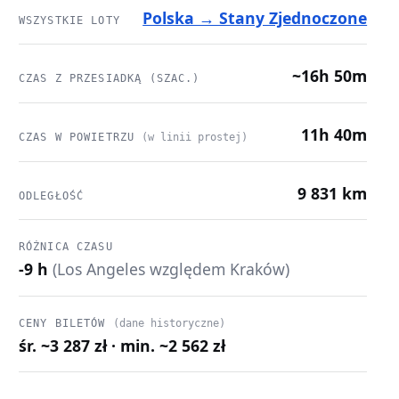
Polska → Stany Zjednoczone
WSZYSTKIE LOTY
~16h 50m
CZAS Z PRZESIADKĄ (SZAC.)
11h 40m
CZAS W POWIETRZU
(w linii prostej)
9 831 km
ODLEGŁOŚĆ
RÓŻNICA CZASU
-9 h
(Los Angeles względem Kraków)
CENY BILETÓW
(dane historyczne)
śr. ~3 287 zł · min. ~2 562 zł