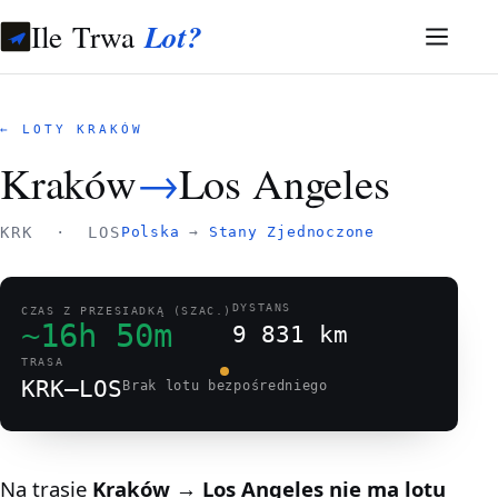
Ile Trwa
Lot?
← LOTY KRAKÓW
Kraków
→
Los Angeles
KRK · LOS
Polska
→
Stany Zjednoczone
DYSTANS
CZAS Z PRZESIADKĄ (SZAC.)
~16h 50m
9 831 km
TRASA
KRK–LOS
Brak lotu bezpośredniego
Na trasie
Kraków → Los Angeles
nie ma lotu