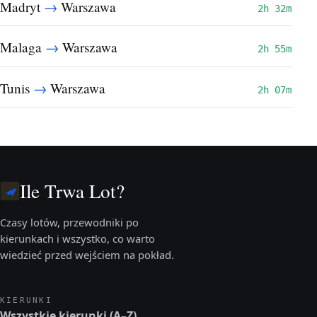
→
Madryt
Warszawa
2h 32m
→
Malaga
Warszawa
2h 55m
→
Tunis
Warszawa
2h 07m
Ile Trwa Lot?
Czasy lotów, przewodniki po
kierunkach i wszystko, co warto
wiedzieć przed wejściem na pokład.
KIERUNKI
Wszystkie kierunki (A–Z)