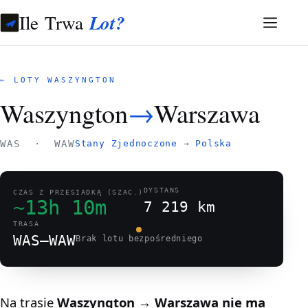
Ile Trwa
Lot?
← LOTY WASZYNGTON
Waszyngton
→
Warszawa
WAS · WAW
Stany Zjednoczone
→
Polska
DYSTANS
CZAS Z PRZESIADKĄ (SZAC.)
~13h 10m
7 219 km
TRASA
WAS–WAW
Brak lotu bezpośredniego
Na trasie
Waszyngton → Warszawa
nie ma