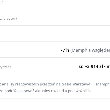
C.)
ii prostej)
-7 h
(Memphis względe
śr. ~3 914 zł · 
ryczne)
z analizy rzeczywistych połączeń na trasie Warszawa → Memphi
ed podróżą sprawdź aktualny rozkład u przewoźnika.