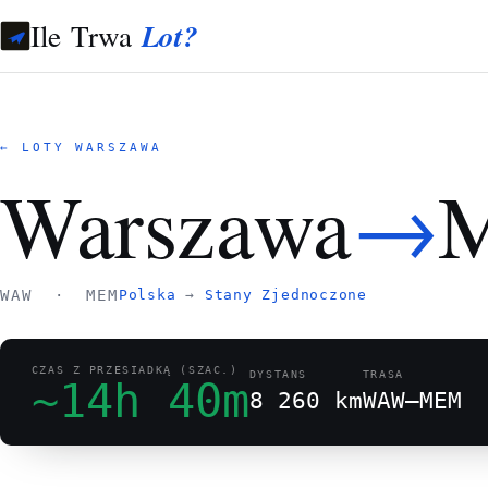
Ile Trwa
Lot?
← LOTY WARSZAWA
→
Warszawa
M
WAW · MEM
Polska
→
Stany Zjednoczone
CZAS Z PRZESIADKĄ (SZAC.)
DYSTANS
TRASA
~14h 40m
8 260 km
WAW–MEM