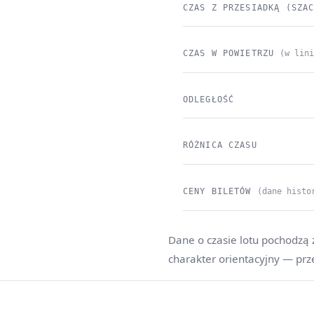
CZAS Z PRZESIADKĄ (SZA
CZAS W POWIETRZU
(w lin
ODLEGŁOŚĆ
RÓŻNICA CZASU
CENY BILETÓW
(dane histo
Dane o czasie lotu pochodzą 
charakter orientacyjny — prz