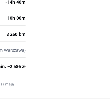
~14h 40m
10h 00m
8 260 km
m Warszawa)
min. ~2 586 zł
s i mają