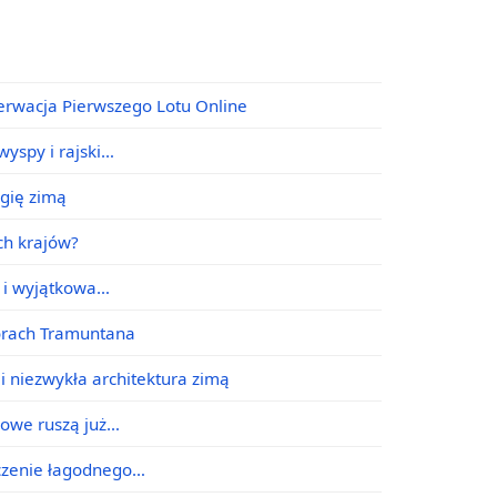
erwacja Pierwszego Lotu Online
yspy i rajski…
agię zimą
ych krajów?
e i wyjątkowa…
órach Tramuntana
i niezwykła architektura zimą
jowe ruszą już…
ączenie łagodnego…