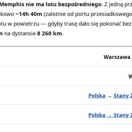
 Memphis
nie ma lotu bezpośredniego
. Z jedną pr
unkowo
~14h 40m
(zależnie od portu przesiadkowego
otu w powietrzu — gdyby trasę dało się pokonać bez
m
na dystansie
8 260 km
.
Warszawa
Polska
→
Stany 
Polska → Stany 