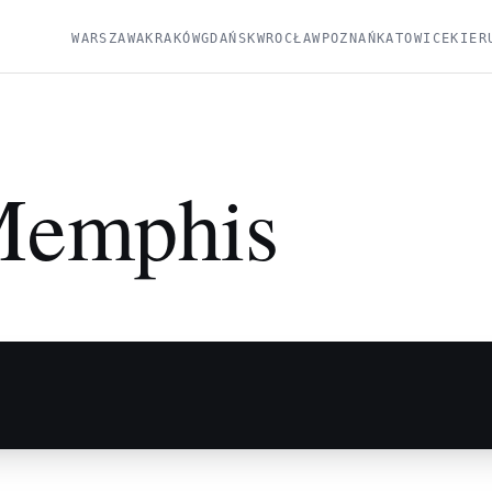
WARSZAWA
KRAKÓW
GDAŃSK
WROCŁAW
POZNAŃ
KATOWICE
KIER
emphis