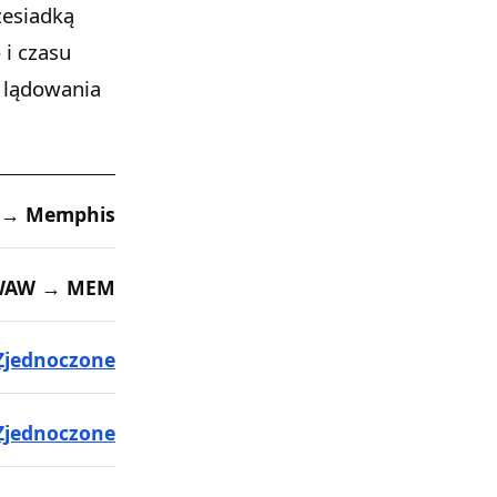
zesiadką
 i czasu
 lądowania
 → Memphis
WAW → MEM
Zjednoczone
Zjednoczone