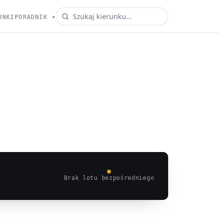
UNKI
PORADNIK
▾
Brak lotu bezpośredniego