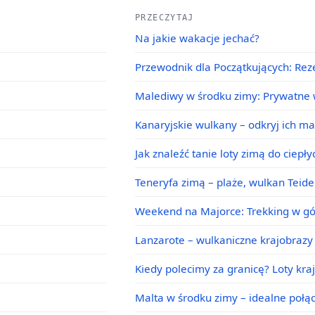
PRZECZYTAJ
Na jakie wakacje jechać?
Przewodnik dla Początkujących: Rez
Malediwy w środku zimy: Prywatne w
Kanaryjskie wulkany – odkryj ich m
Jak znaleźć tanie loty zimą do ciepł
Teneryfa zimą – plaże, wulkan Teid
Weekend na Majorce: Trekking w g
Lanzarote – wulkaniczne krajobrazy 
Kiedy polecimy za granicę? Loty kra
Malta w środku zimy – idealne poł