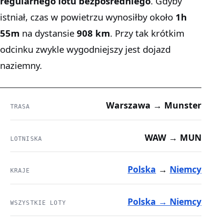
regularnego lotu bezpośredniego
. Gdyby
istniał, czas w powietrzu wynosiłby około
1h
55m
na dystansie
908 km
. Przy tak krótkim
odcinku zwykle wygodniejszy jest dojazd
naziemny.
Warszawa → Munster
TRASA
WAW → MUN
LOTNISKA
Polska
→
Niemcy
KRAJE
Polska → Niemcy
WSZYSTKIE LOTY