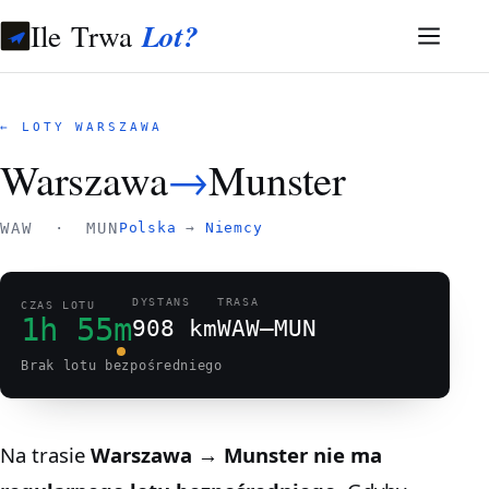
Ile Trwa
Lot?
← LOTY WARSZAWA
Warszawa
→
Munster
WAW · MUN
Polska
→
Niemcy
DYSTANS
TRASA
CZAS LOTU
1h 55m
908 km
WAW–MUN
Brak lotu bezpośredniego
Na trasie
Warszawa → Munster
nie ma