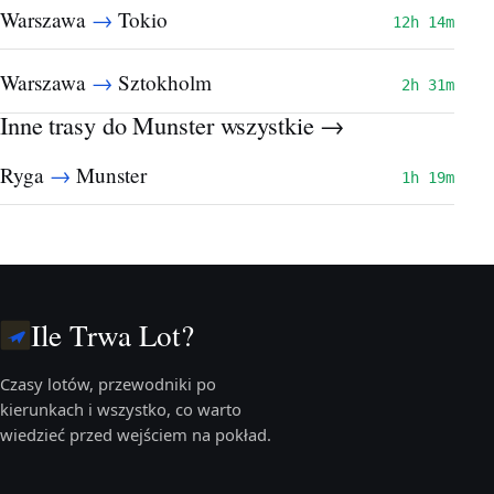
→
Warszawa
Tokio
12h 14m
→
Warszawa
Sztokholm
2h 31m
Inne trasy do Munster
wszystkie →
→
Ryga
Munster
1h 19m
Ile Trwa Lot?
Czasy lotów, przewodniki po
kierunkach i wszystko, co warto
wiedzieć przed wejściem na pokład.