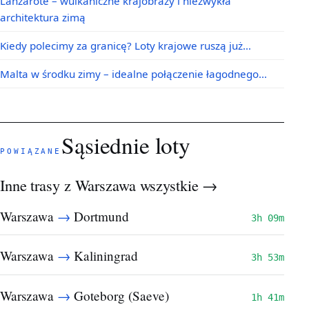
Lanzarote – wulkaniczne krajobrazy i niezwykła
architektura zimą
Kiedy polecimy za granicę? Loty krajowe ruszą już…
Malta w środku zimy – idealne połączenie łagodnego…
Sąsiednie loty
POWIĄZANE
Inne trasy z Warszawa
wszystkie →
→
Warszawa
Dortmund
3h 09m
→
Warszawa
Kaliningrad
3h 53m
→
Warszawa
Goteborg (Saeve)
1h 41m