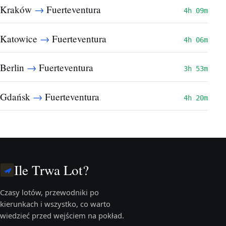
→
Kraków
Fuerteventura
4h 09m
→
Katowice
Fuerteventura
4h 06m
→
Berlin
Fuerteventura
3h 53m
→
Gdańsk
Fuerteventura
4h 20m
Ile Trwa Lot?
Czasy lotów, przewodniki po
kierunkach i wszystko, co warto
wiedzieć przed wejściem na pokład.