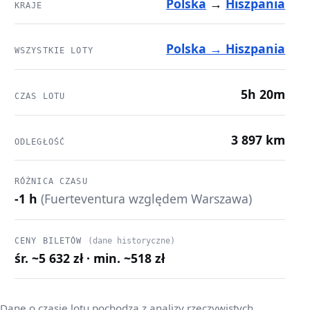
Polska
→
Hiszpania
KRAJE
Polska → Hiszpania
WSZYSTKIE LOTY
5h 20m
CZAS LOTU
3 897 km
ODLEGŁOŚĆ
RÓŻNICA CZASU
-1 h
(Fuerteventura względem Warszawa)
CENY BILETÓW
(dane historyczne)
śr. ~5 632 zł · min. ~518 zł
Dane o czasie lotu pochodzą z analizy rzeczywistych