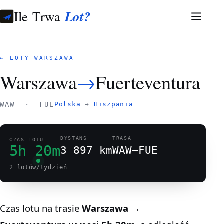
Ile Trwa
Lot?
← LOTY WARSZAWA
Warszawa
→
Fuerteventura
WAW · FUE
Polska
→
Hiszpania
DYSTANS
TRASA
CZAS LOTU
5h 20m
3 897 km
WAW–FUE
2 lotów/tydzień
Czas lotu na trasie
Warszawa →