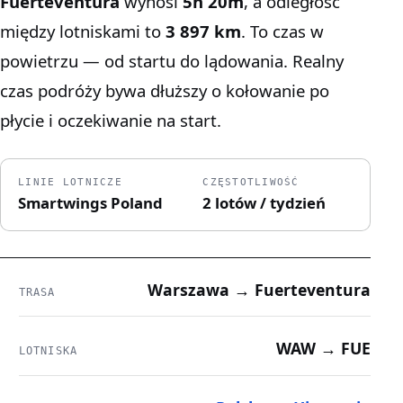
Fuerteventura
wynosi
5h 20m
, a odległość
między lotniskami to
3 897 km
. To czas w
powietrzu — od startu do lądowania. Realny
czas podróży bywa dłuższy o kołowanie po
płycie i oczekiwanie na start.
LINIE LOTNICZE
CZĘSTOTLIWOŚĆ
Smartwings Poland
2 lotów / tydzień
Warszawa → Fuerteventura
TRASA
WAW → FUE
LOTNISKA