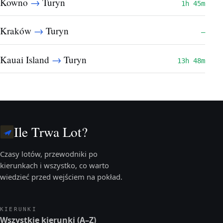
→
Kowno
Turyn
1h 45m
→
Kraków
Turyn
—
→
Kauai Island
Turyn
13h 48m
Ile Trwa Lot?
Czasy lotów, przewodniki po
kierunkach i wszystko, co warto
wiedzieć przed wejściem na pokład.
KIERUNKI
Wszystkie kierunki (A–Z)