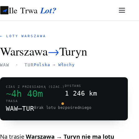
Ile Trwa
Lot?
← LOTY WARSZAWA
Warszawa
→
Turyn
WAW · TUR
Polska
→
Włochy
DYSTANS
CZAS Z PRZESIADKĄ (SZAC.)
~4h 40m
1 246 km
TRASA
WAW–TUR
Brak lotu bezpośredniego
Na trasie
Warszawa → Turyn
nie ma lotu