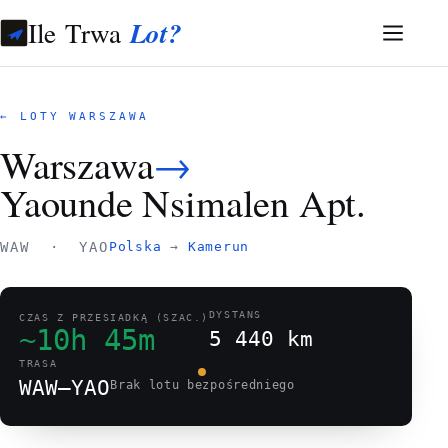
Ile Trwa
Lot?
← LOTY WARSZAWA
Warszawa
→
Yaounde Nsimalen Apt.
WAW · YAO
Polska
→
Kamerun
DYSTANS
CZAS Z PRZESIADKĄ (SZAC.)
~10h 45m
5 440 km
TRASA
WAW–YAO
Brak lotu bezpośredniego