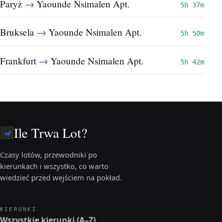
→
Paryż
Yaounde Nsimalen Apt.
5h 37m
→
Bruksela
Yaounde Nsimalen Apt.
5h 50m
→
Frankfurt
Yaounde Nsimalen Apt.
5h 42m
Ile Trwa Lot?
Czasy lotów, przewodniki po
kierunkach i wszystko, co warto
wiedzieć przed wejściem na pokład.
KIERUNKI
Wszystkie kierunki (A–Z)