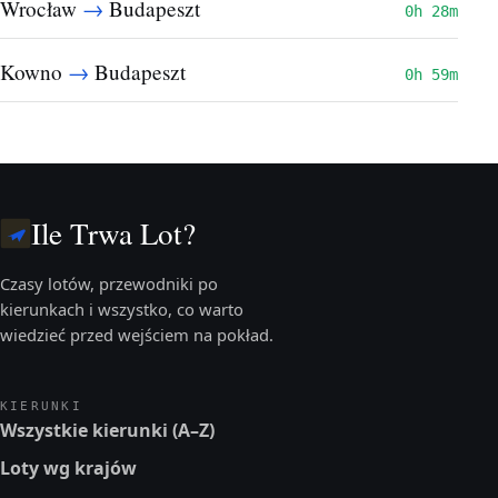
→
Wrocław
Budapeszt
0h 28m
→
Kowno
Budapeszt
0h 59m
Ile Trwa Lot?
Czasy lotów, przewodniki po
kierunkach i wszystko, co warto
wiedzieć przed wejściem na pokład.
KIERUNKI
Wszystkie kierunki (A–Z)
Loty wg krajów