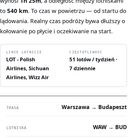
wynosi
1h 25m
, a odległość między lotniskami
to
540 km
. To czas w powietrzu — od startu do
lądowania. Realny czas podróży bywa dłuższy o
kołowanie po płycie i oczekiwanie na start.
LINIE LOTNICZE
CZĘSTOTLIWOŚĆ
LOT - Polish
51 lotów / tydzień ·
Airlines, Sichuan
7 dziennie
Airlines, Wizz Air
Warszawa → Budapeszt
TRASA
WAW → BUD
LOTNISKA