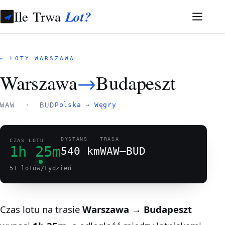
Ile Trwa
Lot?
← LOTY WARSZAWA
Warszawa
→
Budapeszt
WAW · BUD
Polska
→
Węgry
DYSTANS
TRASA
CZAS LOTU
1h 25m
540 km
WAW–BUD
51 lotów/tydzień
Czas lotu na trasie
Warszawa → Budapeszt