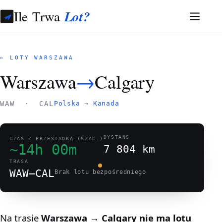
Ile Trwa
Lot?
← LOTY WARSZAWA
Warszawa
→
Calgary
WAW · CAL
Polska
→
Kanada
DYSTANS
CZAS Z PRZESIADKĄ (SZAC.)
~14h 00m
7 804 km
TRASA
WAW–CAL
Brak lotu bezpośredniego
Na trasie
Warszawa → Calgary
nie ma lotu