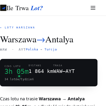
Ile Trwa
Lot?
← LOTY WARSZAWA
Warszawa
→
Antalya
WAW · AYT
Polska
→
Turcja
DYSTANS
TRASA
CZAS LOTU
3h 05m
1 864 km
WAW–AYT
34 lotów/tydzień
Czas lotu na trasie
Warszawa → Antalya