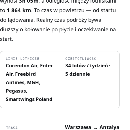
wynosi
3h 05m
, a odległość między lotniskami
to
1 864 km
. To czas w powietrzu — od startu
do lądowania. Realny czas podróży bywa
dłuższy o kołowanie po płycie i oczekiwanie na
start.
LINIE LOTNICZE
CZĘSTOTLIWOŚĆ
Corendon Air, Enter
34 lotów / tydzień ·
Air, Freebird
5 dziennie
Airlines, MGH,
Pegasus,
Smartwings Poland
Warszawa → Antalya
TRASA