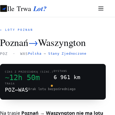
Ile Trwa
Lot?
← LOTY POZNAŃ
Poznań
→
Waszyngton
POZ · WAS
Polska
→
Stany Zjednoczone
DYSTANS
CZAS Z PRZESIADKĄ (SZAC.)
~12h 50m
6 961 km
TRASA
POZ–WAS
Brak lotu bezpośredniego
Na trasie
Poznań → Waszyngton
nie ma lotu