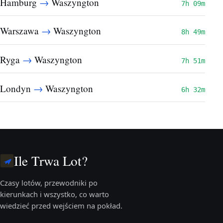
→
Hamburg
Waszyngton
7h 09m
→
Warszawa
Waszyngton
8h 49m
→
Ryga
Waszyngton
7h 51m
→
Londyn
Waszyngton
6h 32m
Ile Trwa Lot?
Czasy lotów, przewodniki po
kierunkach i wszystko, co warto
wiedzieć przed wejściem na pokład.