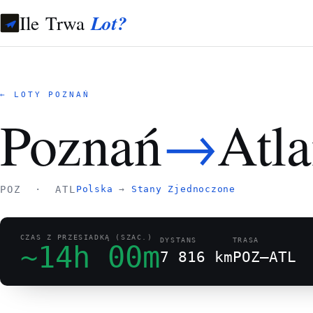
Ile Trwa
Lot?
← LOTY POZNAŃ
→
Poznań
Atla
POZ · ATL
Polska
→
Stany Zjednoczone
CZAS Z PRZESIADKĄ (SZAC.)
DYSTANS
TRASA
~14h 00m
7 816 km
POZ–ATL