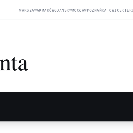
WARSZAWA
KRAKÓW
GDAŃSK
WROCŁAW
POZNAŃ
KATOWICE
KIER
nta