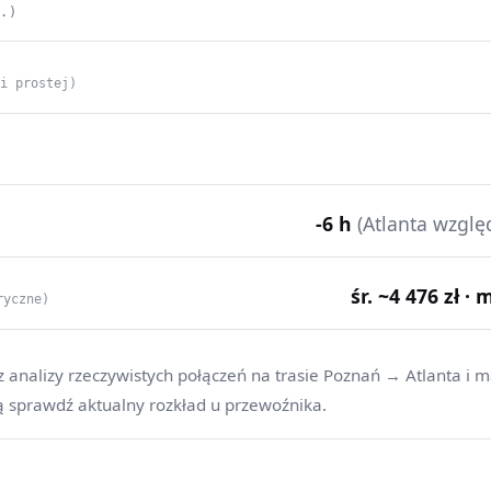
C.)
ii prostej)
-6 h
(Atlanta wzgl
śr. ~4 476 zł · 
ryczne)
z analizy rzeczywistych połączeń na trasie Poznań → Atlanta i m
ą sprawdź aktualny rozkład u przewoźnika.