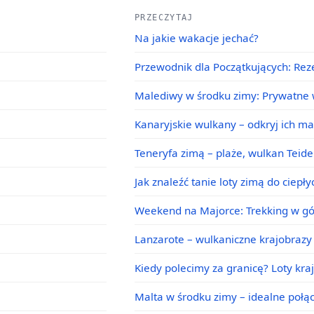
PRZECZYTAJ
Na jakie wakacje jechać?
Przewodnik dla Początkujących: Rez
Malediwy w środku zimy: Prywatne w
Kanaryjskie wulkany – odkryj ich m
Teneryfa zimą – plaże, wulkan Teid
Jak znaleźć tanie loty zimą do ciepł
Weekend na Majorce: Trekking w g
Lanzarote – wulkaniczne krajobrazy 
Kiedy polecimy za granicę? Loty kra
Malta w środku zimy – idealne poł