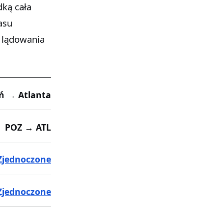
dką cała
asu
 lądowania
ń → Atlanta
POZ → ATL
Zjednoczone
Zjednoczone