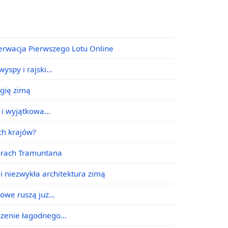
erwacja Pierwszego Lotu Online
yspy i rajski…
agię zimą
e i wyjątkowa…
ych krajów?
órach Tramuntana
i niezwykła architektura zimą
jowe ruszą już…
ączenie łagodnego…