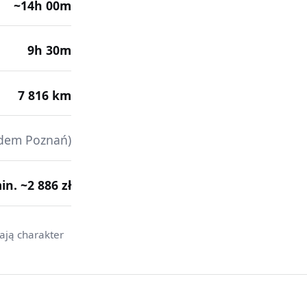
~14h 00m
9h 30m
7 816 km
ędem Poznań)
min. ~2 886 zł
ają charakter