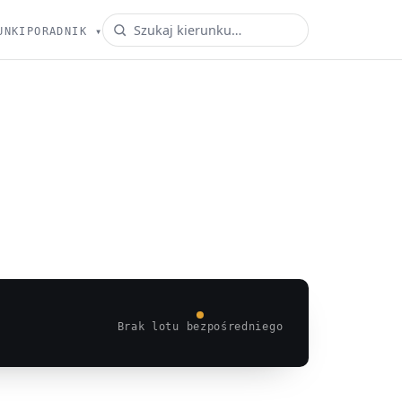
UNKI
PORADNIK
▾
Brak lotu bezpośredniego