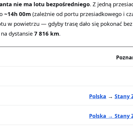
anta
nie ma lotu bezpośredniego
. Z jedną przesia
wo
~14h 00m
(zależnie od portu przesiadkowego i cz
otu w powietrzu — gdyby trasę dało się pokonać bez
na dystansie
7 816 km
.
Pozna
Polska
→
Stany 
Polska → Stany 