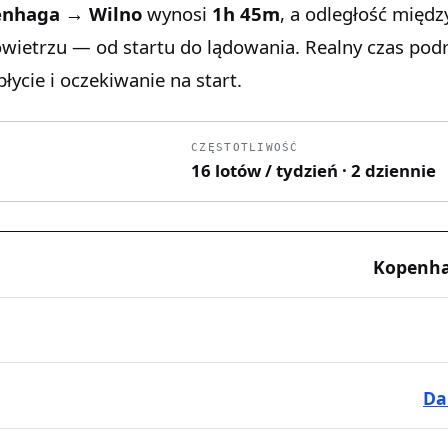
nhaga → Wilno
wynosi
1h 45m
, a odległość międz
owietrzu — od startu do lądowania. Realny czas po
łycie i oczekiwanie na start.
CZĘSTOTLIWOŚĆ
16 lotów / tydzień · 2 dziennie
Kopenha
Da