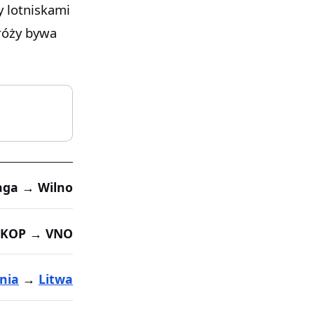
y lotniskami
dróży bywa
ga → Wilno
KOP → VNO
nia
→
Litwa