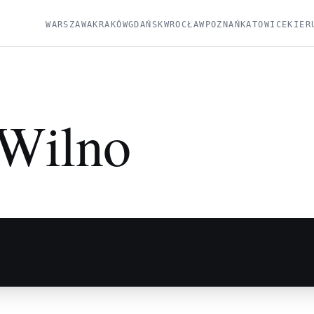
WARSZAWA
KRAKÓW
GDAŃSK
WROCŁAW
POZNAŃ
KATOWICE
KIER
Wilno