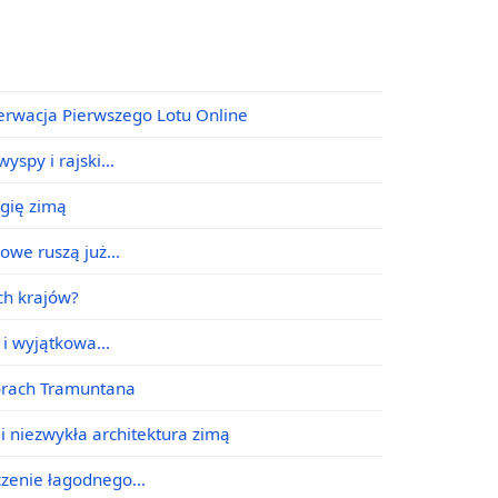
erwacja Pierwszego Lotu Online
yspy i rajski…
agię zimą
jowe ruszą już…
ych krajów?
e i wyjątkowa…
órach Tramuntana
i niezwykła architektura zimą
ączenie łagodnego…