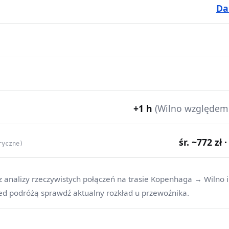
Da
+1 h
(Wilno względem
śr. ~772 zł 
ryczne)
z analizy rzeczywistych połączeń na trasie Kopenhaga → Wilno 
ed podróżą sprawdź aktualny rozkład u przewoźnika.