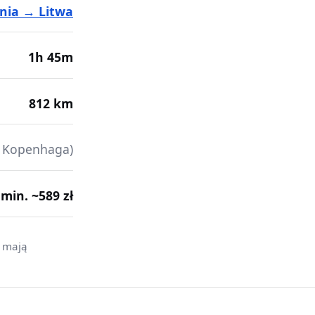
nia → Litwa
1h 45m
812 km
 Kopenhaga)
· min. ~589 zł
i mają