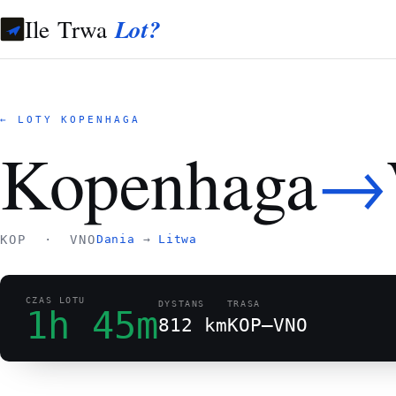
Ile Trwa
Lot?
← LOTY KOPENHAGA
→
Kopenhaga
KOP · VNO
Dania
→
Litwa
CZAS LOTU
DYSTANS
TRASA
1h 45m
812 km
KOP–VNO