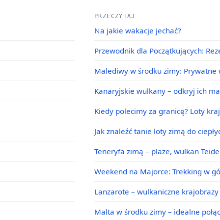
PRZECZYTAJ
Na jakie wakacje jechać?
Przewodnik dla Początkujących: Rez
Malediwy w środku zimy: Prywatne w
Kanaryjskie wulkany – odkryj ich m
Kiedy polecimy za granicę? Loty kra
Jak znaleźć tanie loty zimą do ciepł
Teneryfa zimą – plaże, wulkan Teid
Weekend na Majorce: Trekking w g
Lanzarote – wulkaniczne krajobrazy 
Malta w środku zimy – idealne poł