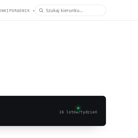
UNKI
PORADNIK
▾
16 lotów/tydzień