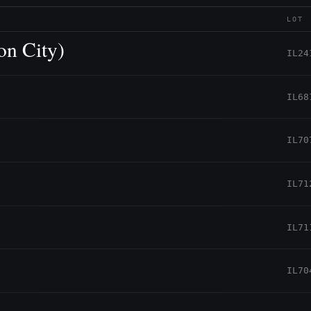
LOT
n City)
IL24
IL68
IL70
IL71
IL71
IL70