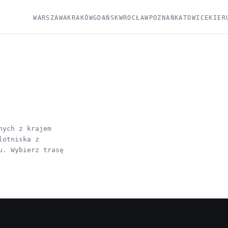
WARSZAWA
KRAKÓW
GDAŃSK
WROCŁAW
POZNAŃ
KATOWICE
KIER
nych z krajem
lotniska z
u. Wybierz trasę