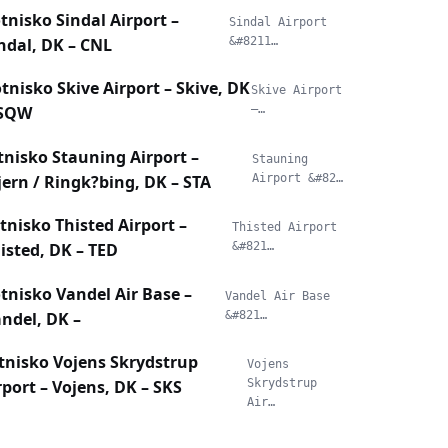
tnisko Sindal Airport –
Sindal Airport
ndal, DK – CNL
&#8211…
tnisko Skive Airport – Skive, DK
Skive Airport
 SQW
–…
tnisko Stauning Airport –
Stauning
jern / Ringk?bing, DK – STA
Airport &#82…
tnisko Thisted Airport –
Thisted Airport
isted, DK – TED
&#821…
tnisko Vandel Air Base –
Vandel Air Base
ndel, DK –
&#821…
tnisko Vojens Skrydstrup
Vojens
rport – Vojens, DK – SKS
Skrydstrup
Air…