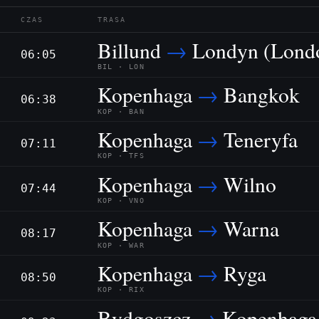
CZAS
TRASA
Billund
→
Londyn (Londo
06:05
BIL · LON
Kopenhaga
→
Bangkok
06:38
KOP · BAN
Kopenhaga
→
Teneryfa
07:11
KOP · TFS
Kopenhaga
→
Wilno
07:44
KOP · VNO
Kopenhaga
→
Warna
08:17
KOP · WAR
Kopenhaga
→
Ryga
08:50
KOP · RIX
Bydgoszcz
→
Kopenhaga