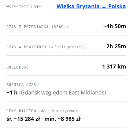
Wielka Brytania → Polska
WSZYSTKIE LOTY
~4h 50m
CZAS Z PRZESIADKĄ (SZAC.)
2h 25m
CZAS W POWIETRZU
(w linii prostej)
1 317 km
ODLEGŁOŚĆ
RÓŻNICA CZASU
+1 h
(Gdańsk względem East Midlands)
CENY BILETÓW
(dane historyczne)
śr. ~15 284 zł · min. ~8 985 zł