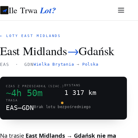
Ile Trwa
Lot?
← LOTY EAST MIDLANDS
East Midlands
→
Gdańsk
EAS · GDN
Wielka Brytania
→
Polska
DYSTANS
CZAS Z PRZESIADKĄ (SZAC.)
~4h 50m
1 317 km
TRASA
EAS–GDN
Brak lotu bezpośredniego
Na trasie
East Midlands → Gdańsk
nie ma