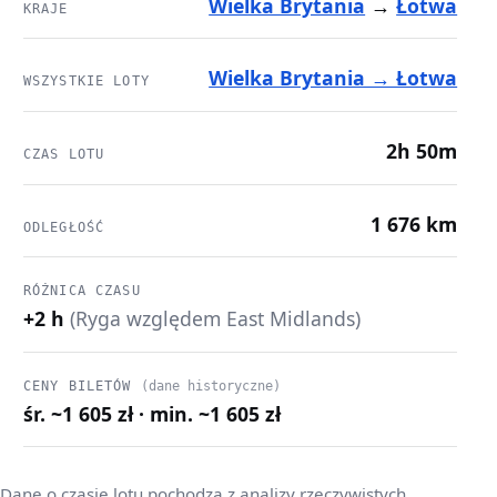
Wielka Brytania
→
Łotwa
KRAJE
Wielka Brytania → Łotwa
WSZYSTKIE LOTY
2h 50m
CZAS LOTU
1 676 km
ODLEGŁOŚĆ
RÓŻNICA CZASU
+2 h
(Ryga względem East Midlands)
CENY BILETÓW
(dane historyczne)
śr. ~1 605 zł · min. ~1 605 zł
Dane o czasie lotu pochodzą z analizy rzeczywistych