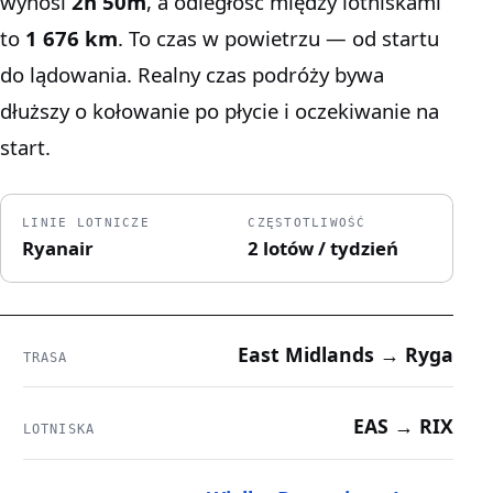
wynosi
2h 50m
, a odległość między lotniskami
to
1 676 km
. To czas w powietrzu — od startu
do lądowania. Realny czas podróży bywa
dłuższy o kołowanie po płycie i oczekiwanie na
start.
LINIE LOTNICZE
CZĘSTOTLIWOŚĆ
Ryanair
2 lotów / tydzień
East Midlands → Ryga
TRASA
EAS → RIX
LOTNISKA