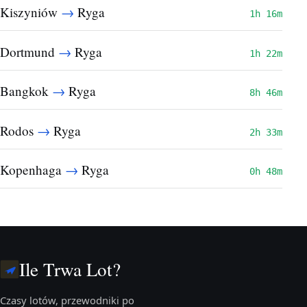
→
Kiszyniów
Ryga
1h 16m
→
Dortmund
Ryga
1h 22m
→
Bangkok
Ryga
8h 46m
→
Rodos
Ryga
2h 33m
→
Kopenhaga
Ryga
0h 48m
Ile Trwa Lot?
Czasy lotów, przewodniki po