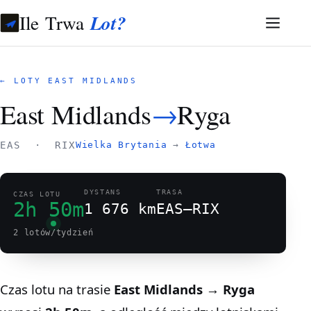
Ile Trwa
Lot?
← LOTY EAST MIDLANDS
East Midlands
→
Ryga
EAS · RIX
Wielka Brytania
→
Łotwa
DYSTANS
TRASA
CZAS LOTU
2h 50m
1 676 km
EAS–RIX
2 lotów/tydzień
Czas lotu na trasie
East Midlands → Ryga