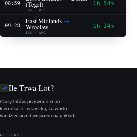
1h 54m
(Tegel)
08:59
EAS · BER
East Midlands
→
1h 24m
Wrocław
09:28
EAS · WRO
Ile Trwa Lot?
Czasy lotów, przewodniki po
kierunkach i wszystko, co warto
wiedzieć przed wejściem na pokład.
KIERUNKI