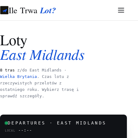
Ile Trwa
Lot?
Loty
East Midlands
8 tras
z/do East Midlands ·
Wielka Brytania
. Czas lotu z
rzeczywistych przelotów z
ostatniego roku. Wybierz trasę i
sprawdź szczegóły.
DEPARTURES · EAST MIDLANDS
--:--
LOCAL