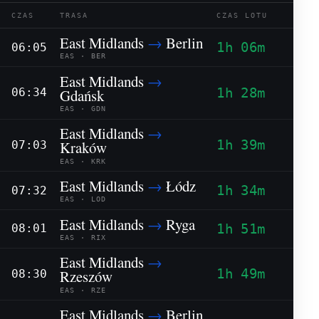
CZAS
TRASA
CZAS LOTU
East Midlands
→
Berlin
1h 06m
06:05
EAS · BER
East Midlands
→
1h 28m
Gdańsk
06:34
EAS · GDN
East Midlands
→
1h 39m
Kraków
07:03
EAS · KRK
East Midlands
→
Łódz
1h 34m
07:32
EAS · LOD
East Midlands
→
Ryga
1h 51m
08:01
EAS · RIX
East Midlands
→
1h 49m
Rzeszów
08:30
EAS · RZE
East Midlands
→
Berlin