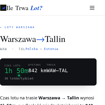
Ile Trwa
Lot?
← LOTY WARSZAWA
Warszawa
→
Tallin
WAW · TAL
Polska
→
Estonia
DYSTANS
TRASA
CZAS LOTU
1h 50m
842 km
WAW–TAL
36 lotów/tydzień
Czas lotu na trasie
Warszawa → Tallin
wynosi