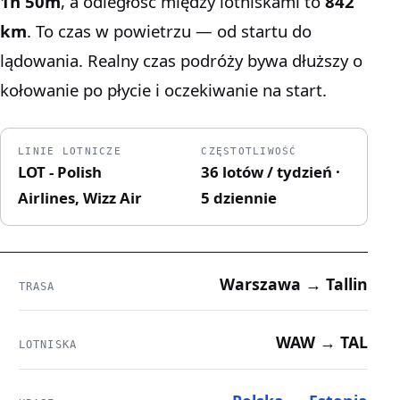
1h 50m
, a odległość między lotniskami to
842
km
. To czas w powietrzu — od startu do
lądowania. Realny czas podróży bywa dłuższy o
kołowanie po płycie i oczekiwanie na start.
LINIE LOTNICZE
CZĘSTOTLIWOŚĆ
LOT - Polish
36 lotów / tydzień ·
Airlines, Wizz Air
5 dziennie
Warszawa → Tallin
TRASA
WAW → TAL
LOTNISKA