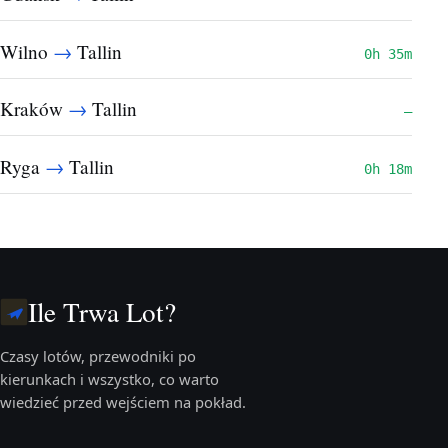
→
Wilno
Tallin
0h 35m
→
Kraków
Tallin
—
→
Ryga
Tallin
0h 18m
Ile Trwa Lot?
Czasy lotów, przewodniki po
kierunkach i wszystko, co warto
wiedzieć przed wejściem na pokład.