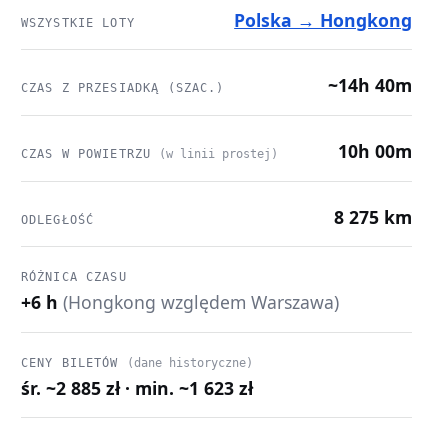
Polska → Hongkong
WSZYSTKIE LOTY
~14h 40m
CZAS Z PRZESIADKĄ (SZAC.)
10h 00m
CZAS W POWIETRZU
(w linii prostej)
8 275 km
ODLEGŁOŚĆ
RÓŻNICA CZASU
+6 h
(Hongkong względem Warszawa)
CENY BILETÓW
(dane historyczne)
śr. ~2 885 zł · min. ~1 623 zł