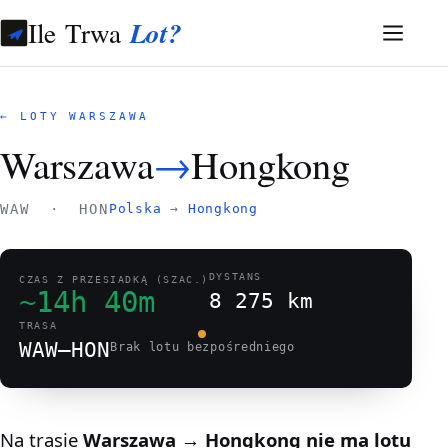
Ile Trwa
Lot?
← LOTY WARSZAWA
Warszawa
→
Hongkong
WAW · HON
Polska
→
Hongkong
DYSTANS
CZAS Z PRZESIADKĄ (SZAC.)
~14h 40m
8 275 km
TRASA
WAW–HON
Brak lotu bezpośredniego
Na trasie
Warszawa → Hongkong
nie ma lotu