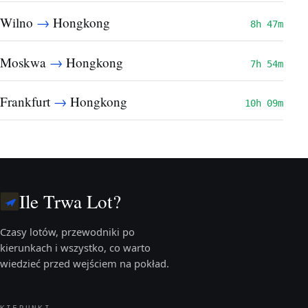
→
Wilno
Hongkong
8h 47m
→
Moskwa
Hongkong
7h 54m
→
Frankfurt
Hongkong
10h 09m
Ile Trwa Lot?
Czasy lotów, przewodniki po
kierunkach i wszystko, co warto
wiedzieć przed wejściem na pokład.