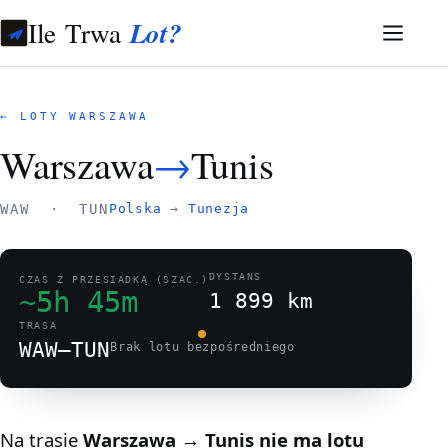
Ile Trwa
Lot?
← LOTY WARSZAWA
Warszawa
→
Tunis
WAW · TUN
Polska
→
Tunezja
DYSTANS
CZAS Z PRZESIADKĄ (SZAC.)
~5h 45m
1 899 km
TRASA
WAW–TUN
Brak lotu bezpośredniego
Na trasie
Warszawa → Tunis
nie ma lotu