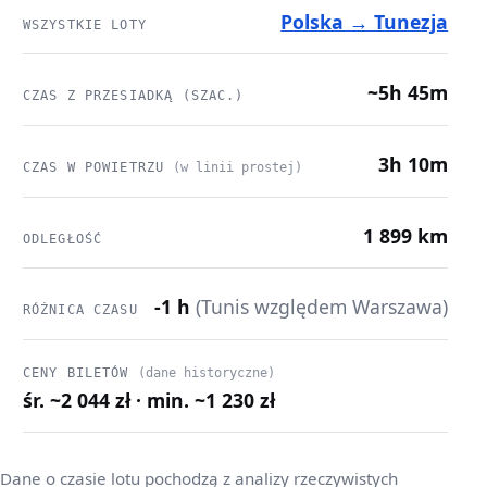
Polska → Tunezja
WSZYSTKIE LOTY
~5h 45m
CZAS Z PRZESIADKĄ (SZAC.)
3h 10m
CZAS W POWIETRZU
(w linii prostej)
1 899 km
ODLEGŁOŚĆ
-1 h
(Tunis względem Warszawa)
RÓŻNICA CZASU
CENY BILETÓW
(dane historyczne)
śr. ~2 044 zł · min. ~1 230 zł
Dane o czasie lotu pochodzą z analizy rzeczywistych