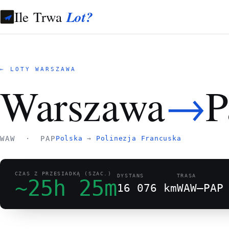
Ile Trwa
Lot?
← LOTY WARSZAWA
→
Warszawa
P
WAW · PAP
Polska
→
Polinezja Francuska
CZAS Z PRZESIADKĄ (SZAC.)
DYSTANS
TRASA
~25h 25m
16 076 km
WAW–PAP