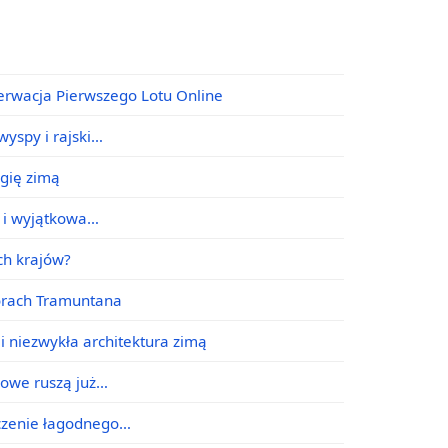
erwacja Pierwszego Lotu Online
yspy i rajski…
agię zimą
e i wyjątkowa…
ych krajów?
órach Tramuntana
i niezwykła architektura zimą
jowe ruszą już…
ączenie łagodnego…