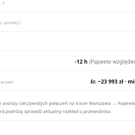
C.)
ii prostej)
-12 h
(Papeete względe
śr. ~23 993 zł · m
ryczne)
z analizy rzeczywistych połączeń na trasie Warszawa → Papeete
ed podróżą sprawdź aktualny rozkład u przewoźnika.