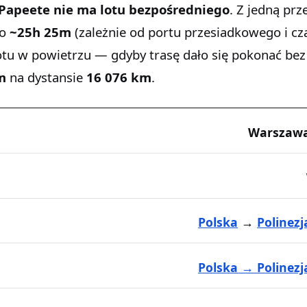
Papeete
nie ma lotu bezpośredniego
. Z jedną prz
wo
~25h 25m
(zależnie od portu przesiadkowego i cz
otu w powietrzu — gdyby trasę dało się pokonać bez
m
na dystansie
16 076 km
.
Warszawa
Polska
→
Polinez
Polska → Polinez