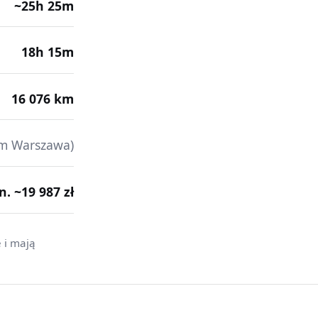
~25h 25m
18h 15m
16 076 km
m Warszawa)
in. ~19 987 zł
 i mają