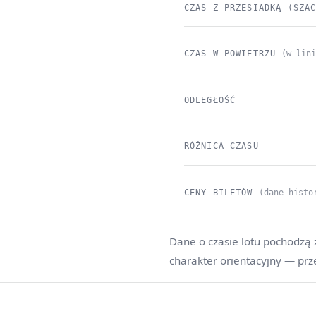
CZAS Z PRZESIADKĄ (SZA
CZAS W POWIETRZU
(w lin
ODLEGŁOŚĆ
RÓŻNICA CZASU
CENY BILETÓW
(dane histo
Dane o czasie lotu pochodzą 
charakter orientacyjny — prz