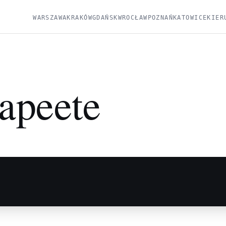
WARSZAWA
KRAKÓW
GDAŃSK
WROCŁAW
POZNAŃ
KATOWICE
KIER
apeete