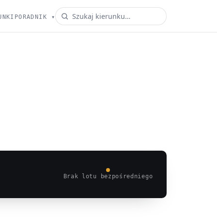
UNKI
PORADNIK
▾
Brak lotu bezpośredniego