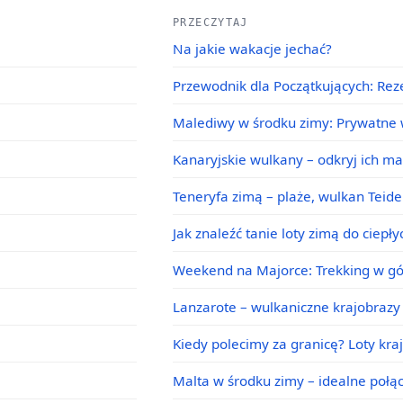
PRZECZYTAJ
Na jakie wakacje jechać?
Przewodnik dla Początkujących: Rez
Malediwy w środku zimy: Prywatne w
Kanaryjskie wulkany – odkryj ich m
Teneryfa zimą – plaże, wulkan Teid
Jak znaleźć tanie loty zimą do ciepł
Weekend na Majorce: Trekking w g
Lanzarote – wulkaniczne krajobrazy 
Kiedy polecimy za granicę? Loty kra
Malta w środku zimy – idealne poł