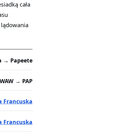
esiadką cała
asu
 lądowania
 → Papeete
WAW → PAP
ja Francuska
ja Francuska