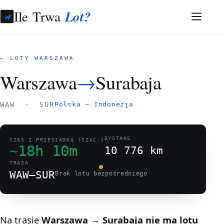
Ile Trwa
Lot?
← LOTY WARSZAWA
Warszawa
→
Surabaja
WAW · SUR
Polska
→
Indonezja
DYSTANS
CZAS Z PRZESIADKĄ (SZAC.)
~18h 10m
10 776 km
TRASA
WAW–SUR
Brak lotu bezpośredniego
Na trasie
Warszawa → Surabaja
nie ma lotu