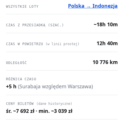
Polska → Indonezja
WSZYSTKIE LOTY
~18h 10m
CZAS Z PRZESIADKĄ (SZAC.)
12h 40m
CZAS W POWIETRZU
(w linii prostej)
10 776 km
ODLEGŁOŚĆ
RÓŻNICA CZASU
+5 h
(Surabaja względem Warszawa)
CENY BILETÓW
(dane historyczne)
śr. ~7 692 zł · min. ~3 039 zł