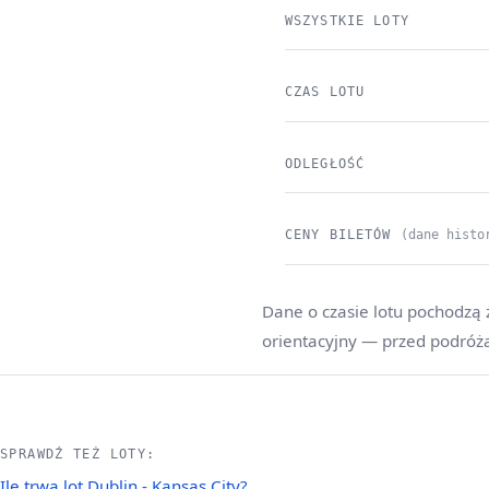
WSZYSTKIE LOTY
CZAS LOTU
ODLEGŁOŚĆ
CENY BILETÓW
(dane histo
Dane o czasie lotu pochodzą 
orientacyjny — przed podróż
SPRAWDŹ TEŻ LOTY:
Ile trwa lot Dublin - Kansas City?