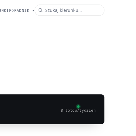
UNKI
PORADNIK
▾
8 lotów/tydzień