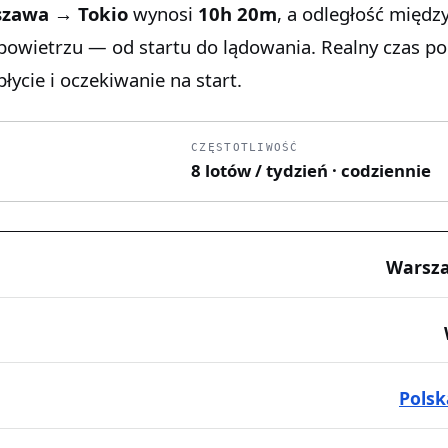
zawa → Tokio
wynosi
10h 20m
, a odległość międz
 powietrzu — od startu do lądowania. Realny czas p
łycie i oczekiwanie na start.
CZĘSTOTLIWOŚĆ
8 lotów / tydzień · codziennie
Warsz
Polsk