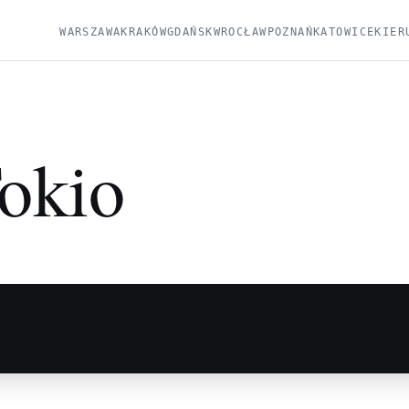
WARSZAWA
KRAKÓW
GDAŃSK
WROCŁAW
POZNAŃ
KATOWICE
KIER
okio