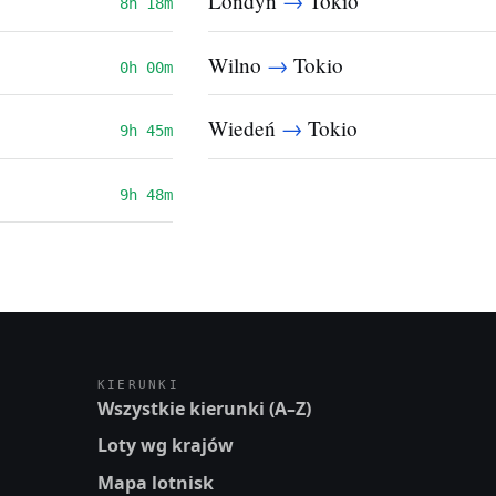
→
Londyn
Tokio
8h 18m
→
Wilno
Tokio
0h 00m
→
Wiedeń
Tokio
9h 45m
9h 48m
KIERUNKI
Wszystkie kierunki (A–Z)
Loty wg krajów
Mapa lotnisk