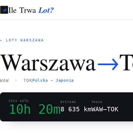
Ile Trwa
Lot?
← LOTY WARSZAWA
→
Warszawa
T
WAW · TOK
Polska
→
Japonia
CZAS LOTU
DYSTANS
TRASA
10h 20m
8 635 km
WAW–TOK