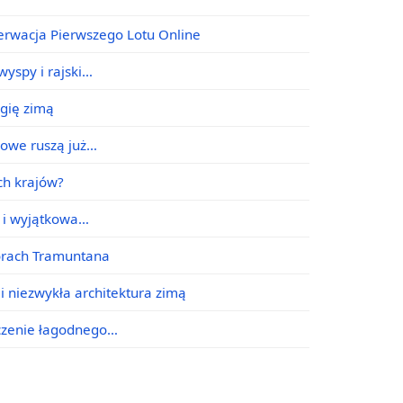
erwacja Pierwszego Lotu Online
yspy i rajski…
agię zimą
jowe ruszą już…
ych krajów?
e i wyjątkowa…
órach Tramuntana
i niezwykła architektura zimą
ączenie łagodnego…