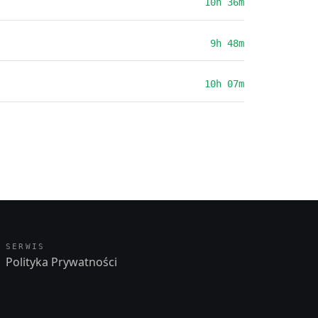
10h 36m
9h 48m
10h 07m
SERWIS
Polityka Prywatności