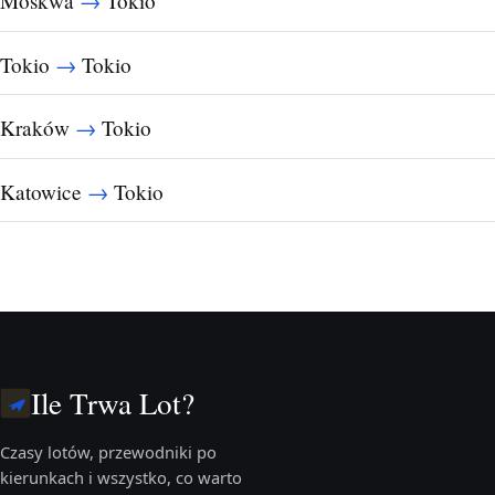
→
Moskwa
Tokio
→
Tokio
Tokio
→
Kraków
Tokio
→
Katowice
Tokio
Ile Trwa Lot?
Czasy lotów, przewodniki po
kierunkach i wszystko, co warto