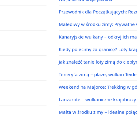
Przewodnik dla Początkujących: Rez
Malediwy w środku zimy: Prywatne w
Kanaryjskie wulkany – odkryj ich m
Kiedy polecimy za granicę? Loty kra
Jak znaleźć tanie loty zimą do ciepł
Teneryfa zimą – plaże, wulkan Teid
Weekend na Majorce: Trekking w g
Lanzarote – wulkaniczne krajobrazy 
Malta w środku zimy – idealne poł