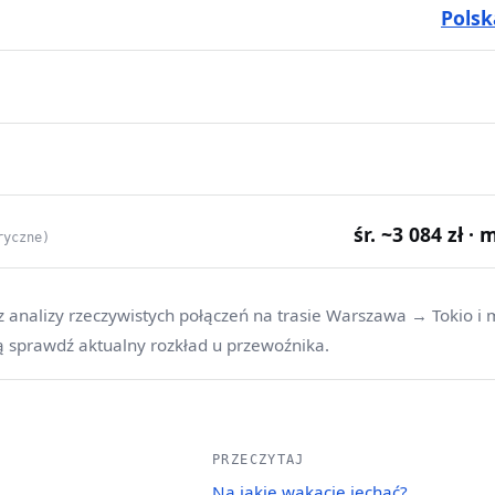
Polsk
śr. ~3 084 zł · 
ryczne)
z analizy rzeczywistych połączeń na trasie Warszawa → Tokio i 
ą sprawdź aktualny rozkład u przewoźnika.
PRZECZYTAJ
Na jakie wakacje jechać?