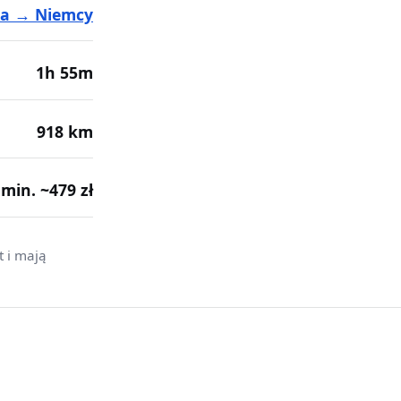
ka → Niemcy
1h 55m
918 km
· min. ~479 zł
t i mają