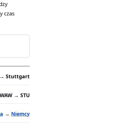
ędzy
y czas
→ Stuttgart
WAW → STU
ka
→
Niemcy