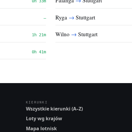
→
Palanga
Stuttgart
0h 33m
→
Ryga
Stuttgart
—
→
Wilno
Stuttgart
1h 21m
0h 41m
KIERUNKI
Wszystkie kierunki (A–Z)
Loty wg krajów
Mapa lotnisk