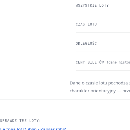
WSZYSTKIE LOTY
CZAS LOTU
ODLEGŁOŚĆ
CENY BILETÓW
(dane histo
Dane o czasie lotu pochodzą 
charakter orientacyjny — prz
SPRAWDŹ TEŻ LOTY:
Ile trwa lot Dublin - Kansas City?