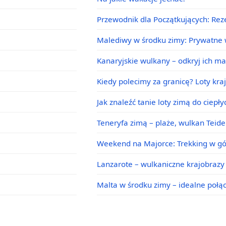
Przewodnik dla Początkujących: Rez
Malediwy w środku zimy: Prywatne w
Kanaryjskie wulkany – odkryj ich m
Kiedy polecimy za granicę? Loty kra
Jak znaleźć tanie loty zimą do ciepł
Teneryfa zimą – plaże, wulkan Teid
Weekend na Majorce: Trekking w g
Lanzarote – wulkaniczne krajobrazy 
Malta w środku zimy – idealne poł