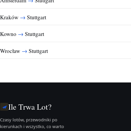
→
Amsterdam
Stuttgart
→
Kraków
Stuttgart
→
Kowno
Stuttgart
→
Wrocław
Stuttgart
Ile Trwa Lot?
Czasy lotów, przewodniki po
kierunkach i wszystko, co warto