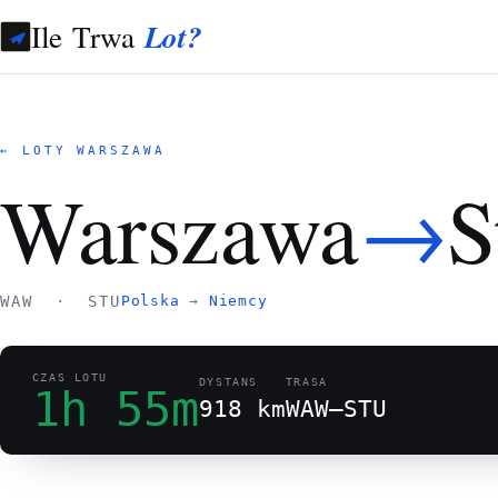
Ile Trwa
Lot?
← LOTY WARSZAWA
→
Warszawa
S
WAW · STU
Polska
→
Niemcy
CZAS LOTU
DYSTANS
TRASA
1h 55m
918 km
WAW–STU