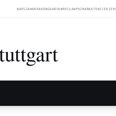
WARSZAWA
KRAKÓW
GDAŃSK
WROCŁAW
POZNAŃ
KATOWICE
KIER
tuttgart