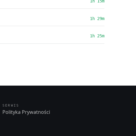
1h 15m
1h 29m
1h 25m
SERWIS
Polityka Prywatności