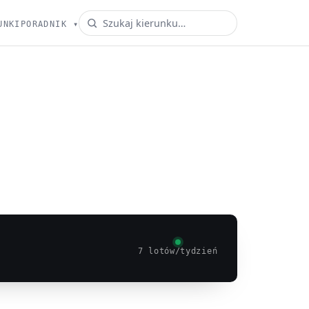
UNKI
PORADNIK
▾
7 lotów/tydzień