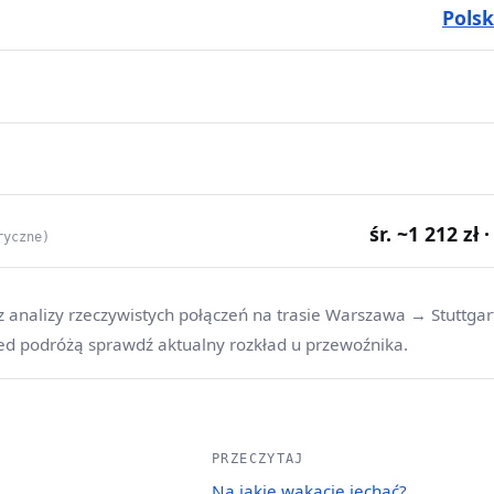
Pols
śr. ~1 212 zł 
ryczne)
z analizy rzeczywistych połączeń na trasie Warszawa → Stuttgar
ed podróżą sprawdź aktualny rozkład u przewoźnika.
PRZECZYTAJ
Na jakie wakacje jechać?