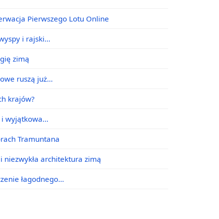
erwacja Pierwszego Lotu Online
yspy i rajski…
agię zimą
jowe ruszą już…
ych krajów?
e i wyjątkowa…
órach Tramuntana
i niezwykła architektura zimą
ączenie łagodnego…