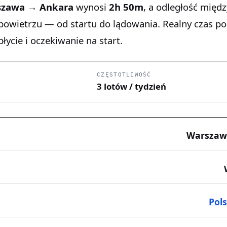
szawa → Ankara
wynosi
2h 50m
, a odległość międz
 powietrzu — od startu do lądowania. Realny czas p
łycie i oczekiwanie na start.
CZĘSTOTLIWOŚĆ
3 lotów / tydzień
Warszaw
Pol