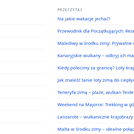
PRZECZYTAJ
Na jakie wakacje jechać?
Przewodnik dla Początkujących: Rez
Malediwy w środku zimy: Prywatne w
Kanaryjskie wulkany – odkryj ich m
Kiedy polecimy za granicę? Loty kra
Jak znaleźć tanie loty zimą do ciepł
Teneryfa zimą – plaże, wulkan Teid
Weekend na Majorce: Trekking w g
Lanzarote – wulkaniczne krajobrazy 
Malta w środku zimy – idealne poł