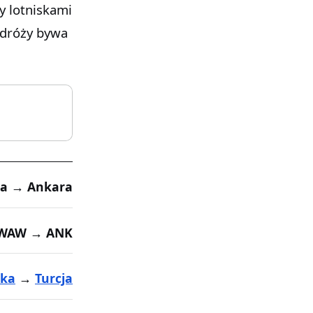
y lotniskami
odróży bywa
a → Ankara
WAW → ANK
ska
→
Turcja