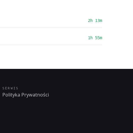
2h 13m
1h 55m
SERWIS
Polityka Prywatności