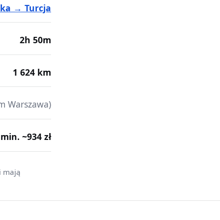
ska → Turcja
2h 50m
1 624 km
m Warszawa)
· min. ~934 zł
i mają