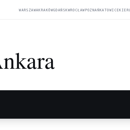
WARSZAWA
KRAKÓW
GDAŃSK
WROCŁAW
POZNAŃ
KATOWICE
KIER
nkara