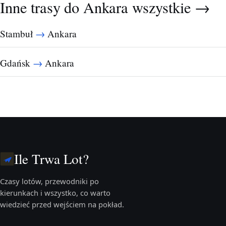
Inne trasy do Ankara
wszystkie →
→
Stambuł
Ankara
→
Gdańsk
Ankara
Ile Trwa Lot?
Czasy lotów, przewodniki po
kierunkach i wszystko, co warto
wiedzieć przed wejściem na pokład.