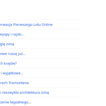
erwacja Pierwszego Lotu Online
yspy i rajski…
agię zimą
jowe ruszą już…
ych krajów?
e i wyjątkowa…
órach Tramuntana
i niezwykła architektura zimą
ączenie łagodnego…