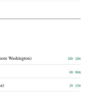
more Washington)
10h 10m
0h 00m
a)
2h 15m