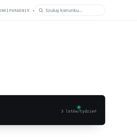
UNKI
PORADNIK
▾
3 lotów/tydzień