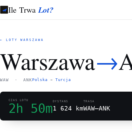
Ile Trwa
Lot?
← LOTY WARSZAWA
→
Warszawa
A
WAW · ANK
Polska
→
Turcja
CZAS LOTU
DYSTANS
TRASA
2h 50m
1 624 km
WAW–ANK