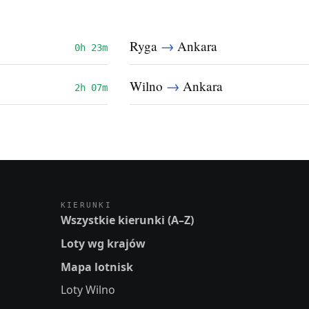
→
Ryga
Ankara
0h 23m
→
Wilno
Ankara
2h 07m
KIERUNKI
Wszystkie kierunki (A–Z)
Loty wg krajów
Mapa lotnisk
Loty Wilno