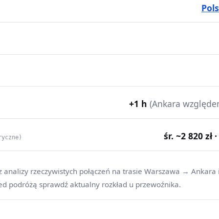
Pol
+1 h
(Ankara względe
śr. ~2 820 zł 
ryczne)
z analizy rzeczywistych połączeń na trasie Warszawa → Ankara 
ed podróżą sprawdź aktualny rozkład u przewoźnika.