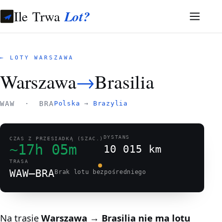
Ile Trwa
Lot?
← LOTY WARSZAWA
Warszawa
→
Brasilia
WAW · BRA
Polska
→
Brazylia
DYSTANS
CZAS Z PRZESIADKĄ (SZAC.)
~17h 05m
10 015 km
TRASA
WAW–BRA
Brak lotu bezpośredniego
Na trasie
Warszawa → Brasilia
nie ma lotu