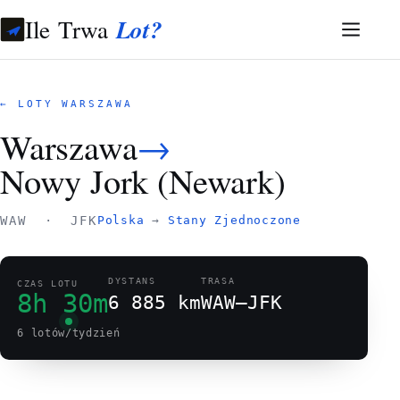
Ile Trwa
Lot?
← LOTY WARSZAWA
Warszawa
→
Nowy Jork (Newark)
WAW · JFK
Polska
→
Stany Zjednoczone
DYSTANS
TRASA
CZAS LOTU
8h 30m
6 885 km
WAW–JFK
6 lotów/tydzień