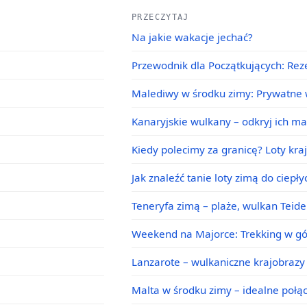
PRZECZYTAJ
Na jakie wakacje jechać?
Przewodnik dla Początkujących: Rez
Malediwy w środku zimy: Prywatne w
Kanaryjskie wulkany – odkryj ich m
Kiedy polecimy za granicę? Loty kra
Jak znaleźć tanie loty zimą do ciepł
Teneryfa zimą – plaże, wulkan Teid
Weekend na Majorce: Trekking w g
Lanzarote – wulkaniczne krajobrazy 
Malta w środku zimy – idealne poł