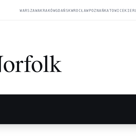
WARSZAWA
KRAKÓW
GDAŃSK
WROCŁAW
POZNAŃ
KATOWICE
KIER
orfolk