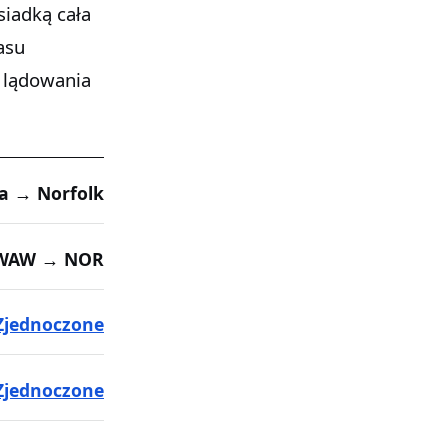
siadką cała
asu
 lądowania
a → Norfolk
WAW → NOR
Zjednoczone
Zjednoczone