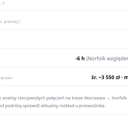
C.)
ii prostej)
-6 h
(Norfolk względ
śr. ~3 550 zł · 
ryczne)
z analizy rzeczywistych połączeń na trasie Warszawa → Norfolk
ed podróżą sprawdź aktualny rozkład u przewoźnika.