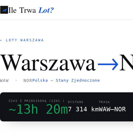
Ile Trwa
Lot?
← LOTY WARSZAWA
→
Warszawa
N
WAW · NOR
Polska
→
Stany Zjednoczone
CZAS Z PRZESIADKĄ (SZAC.)
DYSTANS
TRASA
~13h 20m
7 314 km
WAW–NOR