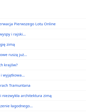
erwacja Pierwszego Lotu Online
yspy i rajski…
agię zimą
jowe ruszą już…
ych krajów?
e i wyjątkowa…
órach Tramuntana
i niezwykła architektura zimą
ączenie łagodnego…