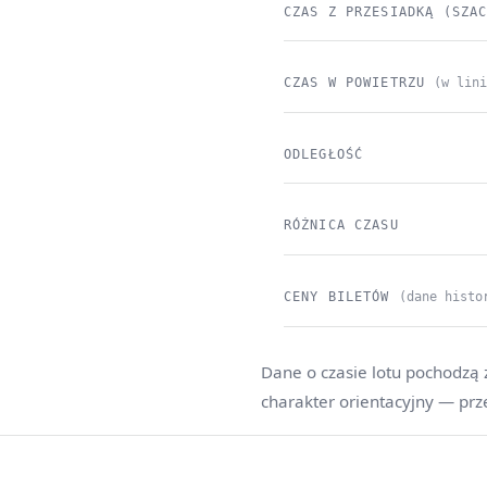
CZAS Z PRZESIADKĄ (SZA
CZAS W POWIETRZU
(w lin
ODLEGŁOŚĆ
RÓŻNICA CZASU
CENY BILETÓW
(dane histo
Dane o czasie lotu pochodzą 
charakter orientacyjny — prz