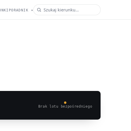
UNKI
PORADNIK
▾
Brak lotu bezpośredniego