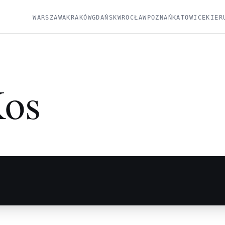
WARSZAWA
KRAKÓW
GDAŃSK
WROCŁAW
POZNAŃ
KATOWICE
KIER
os