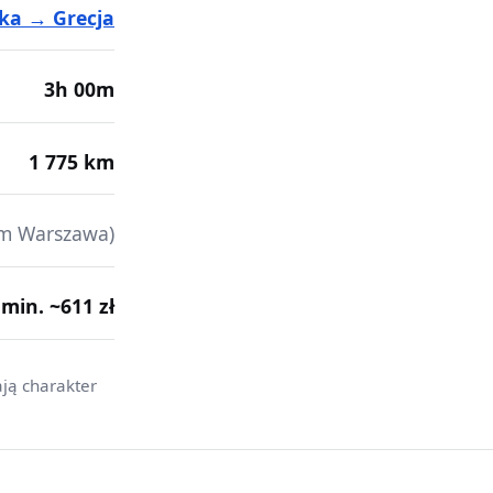
ka → Grecja
3h 00m
1 775 km
m Warszawa)
· min. ~611 zł
ają charakter