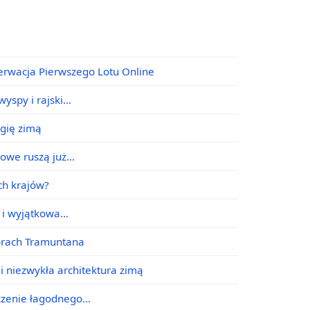
erwacja Pierwszego Lotu Online
yspy i rajski…
agię zimą
jowe ruszą już…
ych krajów?
e i wyjątkowa…
órach Tramuntana
i niezwykła architektura zimą
ączenie łagodnego…