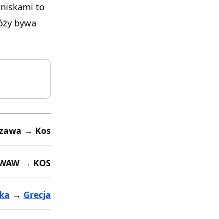
tniskami to
róży bywa
zawa → Kos
WAW → KOS
ska
→
Grecja