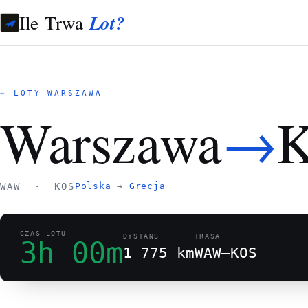
Ile Trwa
Lot?
← LOTY WARSZAWA
→
Warszawa
K
WAW · KOS
Polska
→
Grecja
CZAS LOTU
DYSTANS
TRASA
3h 00m
1 775 km
WAW–KOS