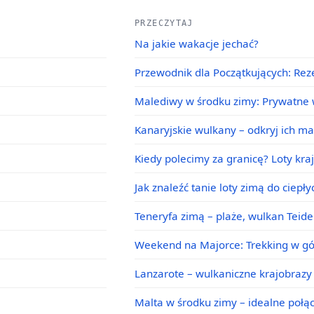
PRZECZYTAJ
Na jakie wakacje jechać?
Przewodnik dla Początkujących: Rez
Malediwy w środku zimy: Prywatne w
Kanaryjskie wulkany – odkryj ich m
Kiedy polecimy za granicę? Loty kra
Jak znaleźć tanie loty zimą do ciepł
Teneryfa zimą – plaże, wulkan Teid
Weekend na Majorce: Trekking w g
Lanzarote – wulkaniczne krajobrazy 
Malta w środku zimy – idealne poł