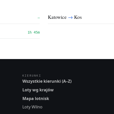
→
Katowice
Kos
—
1h 45m
KIERUNKI
Wszystkie kierunki (A–Z)
Loty wg krajów
Mapa lotnisk
Loty Wilno