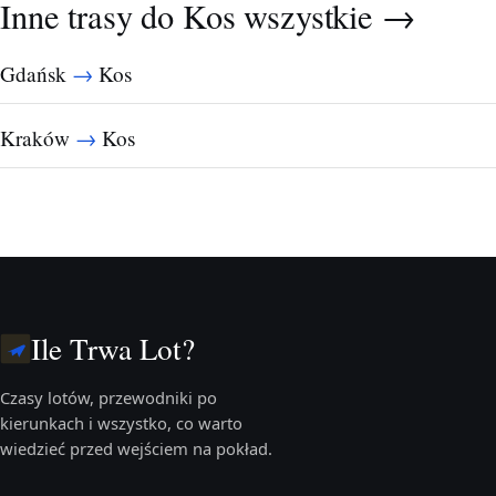
Inne trasy do Kos
wszystkie →
→
Gdańsk
Kos
→
Kraków
Kos
Ile Trwa Lot?
Czasy lotów, przewodniki po
kierunkach i wszystko, co warto
wiedzieć przed wejściem na pokład.