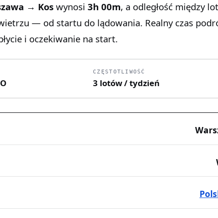
zawa → Kos
wynosi
3h 00m
, a odległość między lo
owietrzu — od startu do lądowania. Realny czas pod
łycie i oczekiwanie na start.
CZĘSTOTLIWOŚĆ
IO
3 lotów / tydzień
Wars
Pol