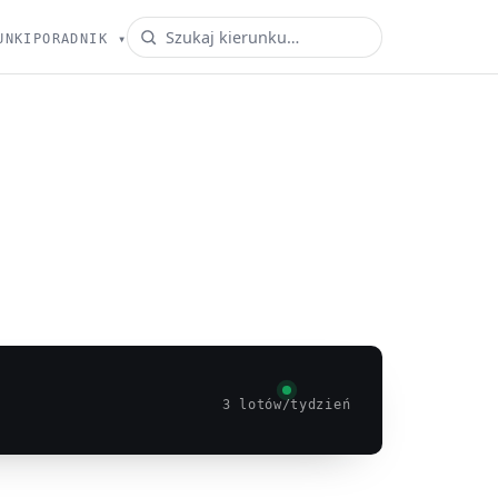
UNKI
PORADNIK
▾
3 lotów/tydzień