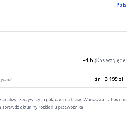
Pols
+1 h
(Kos względe
śr. ~3 199 zł 
ryczne)
z analizy rzeczywistych połączeń na trasie Warszawa → Kos i m
ą sprawdź aktualny rozkład u przewoźnika.