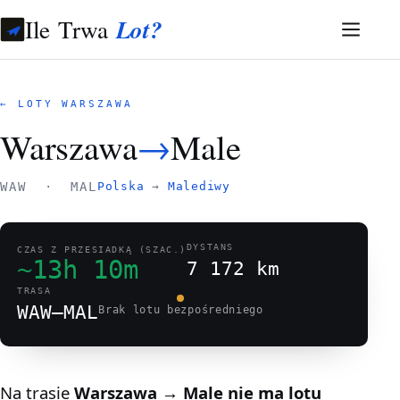
Ile Trwa
Lot?
← LOTY WARSZAWA
Warszawa
→
Male
WAW · MAL
Polska
→
Malediwy
DYSTANS
CZAS Z PRZESIADKĄ (SZAC.)
~13h 10m
7 172 km
TRASA
WAW–MAL
Brak lotu bezpośredniego
Na trasie
Warszawa → Male
nie ma lotu