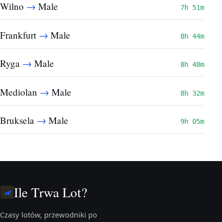
→
Wilno
Male
7h 51m
→
Frankfurt
Male
8h 44m
→
Ryga
Male
8h 48m
→
Mediolan
Male
8h 32m
→
Bruksela
Male
9h 05m
Ile Trwa Lot?
Czasy lotów, przewodniki po