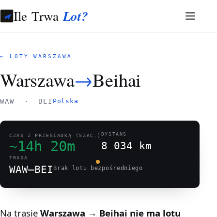
Ile Trwa
Lot?
← LOTY WARSZAWA
Warszawa
→
Beihai
WAW · BEI
Polska
DYSTANS
CZAS Z PRZESIADKĄ (SZAC.)
~14h 20m
8 034 km
TRASA
WAW–BEI
Brak lotu bezpośredniego
Na trasie
Warszawa → Beihai
nie ma lotu