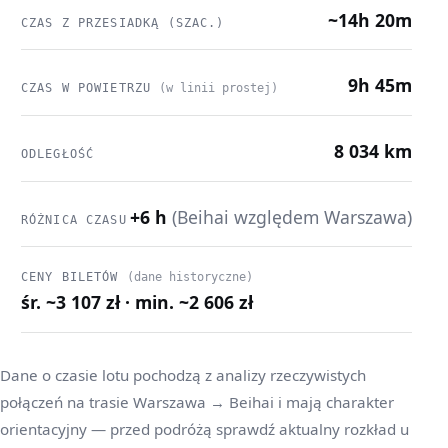
~14h 20m
CZAS Z PRZESIADKĄ (SZAC.)
9h 45m
CZAS W POWIETRZU
(w linii prostej)
8 034 km
ODLEGŁOŚĆ
+6 h
(Beihai względem Warszawa)
RÓŻNICA CZASU
CENY BILETÓW
(dane historyczne)
śr. ~3 107 zł · min. ~2 606 zł
Dane o czasie lotu pochodzą z analizy rzeczywistych
połączeń na trasie Warszawa → Beihai i mają charakter
orientacyjny — przed podróżą sprawdź aktualny rozkład u