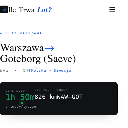
Ile Trwa
Lot?
← LOTY WARSZAWA
Warszawa
→
Goteborg (Saeve)
WAW · GOT
Polska
→
Szwecja
DYSTANS
TRASA
CZAS LOTU
1h 50m
826 km
WAW–GOT
5 lotów/tydzień