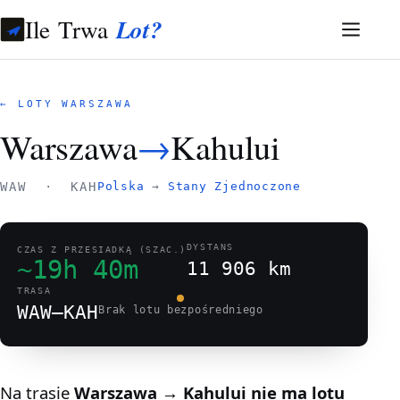
Ile Trwa
Lot?
← LOTY WARSZAWA
Warszawa
→
Kahului
WAW · KAH
Polska
→
Stany Zjednoczone
DYSTANS
CZAS Z PRZESIADKĄ (SZAC.)
~19h 40m
11 906 km
TRASA
WAW–KAH
Brak lotu bezpośredniego
Na trasie
Warszawa → Kahului
nie ma lotu