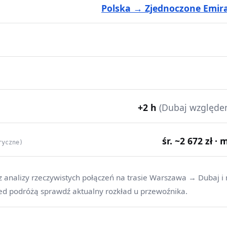
Polska → Zjednoczone Emira
+2 h
(Dubaj względe
śr. ~2 672 zł · 
ryczne)
z analizy rzeczywistych połączeń na trasie Warszawa → Dubaj i
ed podróżą sprawdź aktualny rozkład u przewoźnika.