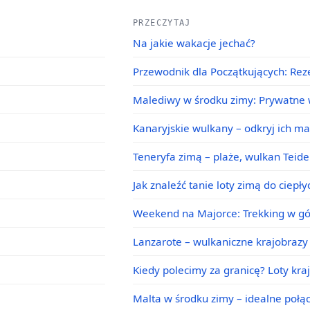
PRZECZYTAJ
Na jakie wakacje jechać?
Przewodnik dla Początkujących: Rez
Malediwy w środku zimy: Prywatne w
Kanaryjskie wulkany – odkryj ich m
Teneryfa zimą – plaże, wulkan Teid
Jak znaleźć tanie loty zimą do ciepł
Weekend na Majorce: Trekking w g
Lanzarote – wulkaniczne krajobrazy 
Kiedy polecimy za granicę? Loty kra
Malta w środku zimy – idealne poł