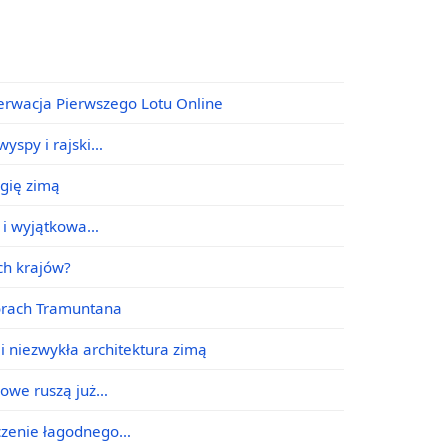
erwacja Pierwszego Lotu Online
yspy i rajski…
agię zimą
e i wyjątkowa…
ych krajów?
órach Tramuntana
i niezwykła architektura zimą
jowe ruszą już…
ączenie łagodnego…