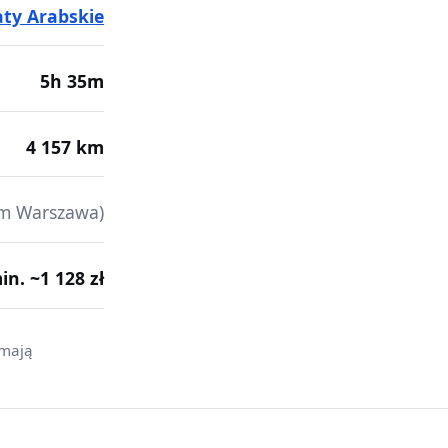
ty Arabskie
5h 35m
4 157 km
m Warszawa)
min. ~1 128 zł
 mają