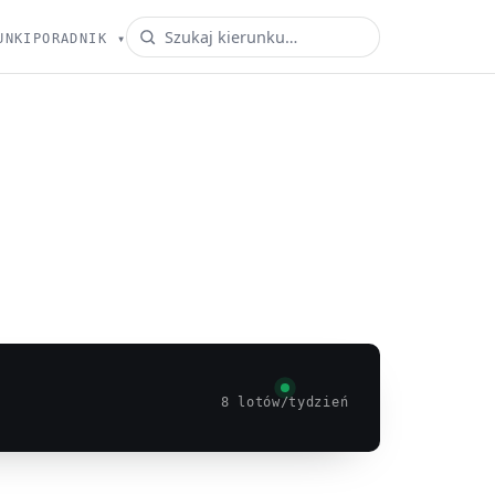
UNKI
PORADNIK
▾
8 lotów/tydzień