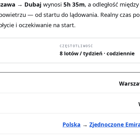
szawa → Dubaj
wynosi
5h 35m
, a odległość między
 powietrzu — od startu do lądowania. Realny czas p
łycie i oczekiwanie na start.
CZĘSTOTLIWOŚĆ
8 lotów / tydzień · codziennie
Warsza
Polska
→
Zjednoczone Emira