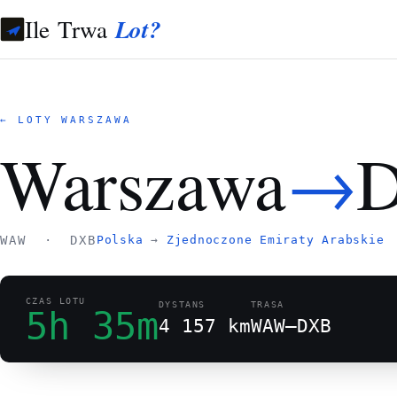
Ile Trwa
Lot?
← LOTY WARSZAWA
→
Warszawa
D
WAW · DXB
Polska
→
Zjednoczone Emiraty Arabskie
CZAS LOTU
DYSTANS
TRASA
5h 35m
4 157 km
WAW–DXB