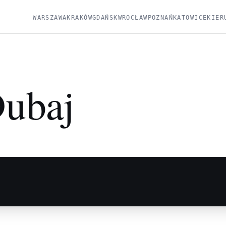
WARSZAWA
KRAKÓW
GDAŃSK
WROCŁAW
POZNAŃ
KATOWICE
KIER
ubaj