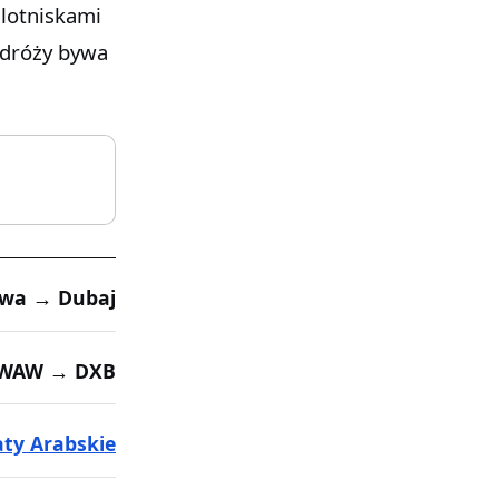
 lotniskami
odróży bywa
wa → Dubaj
WAW → DXB
ty Arabskie