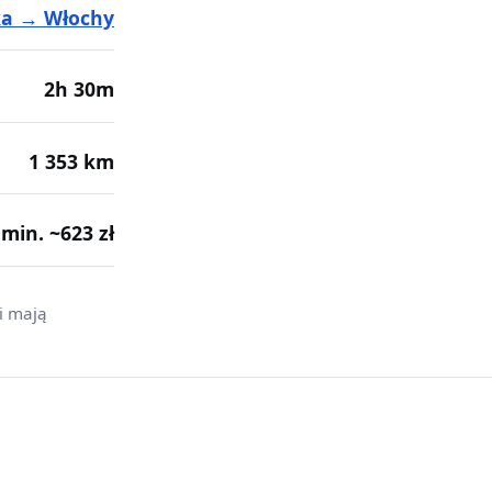
ka → Włochy
2h 30m
1 353 km
· min. ~623 zł
i mają