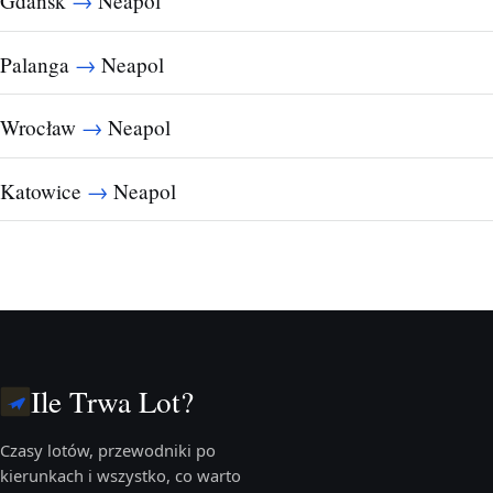
→
Gdańsk
Neapol
→
Palanga
Neapol
→
Wrocław
Neapol
→
Katowice
Neapol
Ile Trwa Lot?
Czasy lotów, przewodniki po
kierunkach i wszystko, co warto