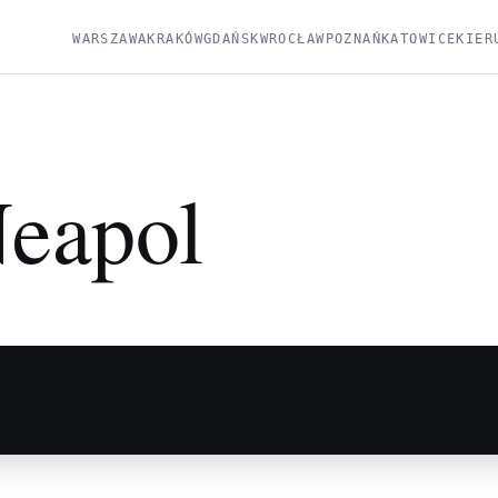
WARSZAWA
KRAKÓW
GDAŃSK
WROCŁAW
POZNAŃ
KATOWICE
KIER
eapol