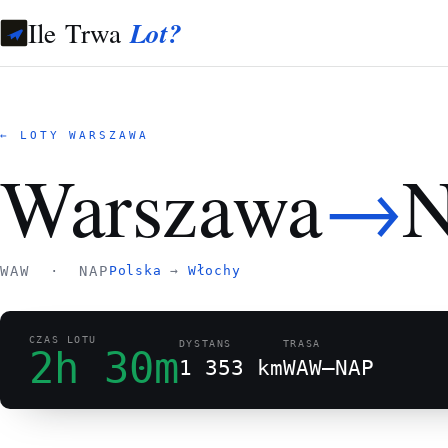
Ile Trwa
Lot?
← LOTY WARSZAWA
→
Warszawa
N
WAW · NAP
Polska
→
Włochy
CZAS LOTU
DYSTANS
TRASA
2h 30m
1 353 km
WAW–NAP