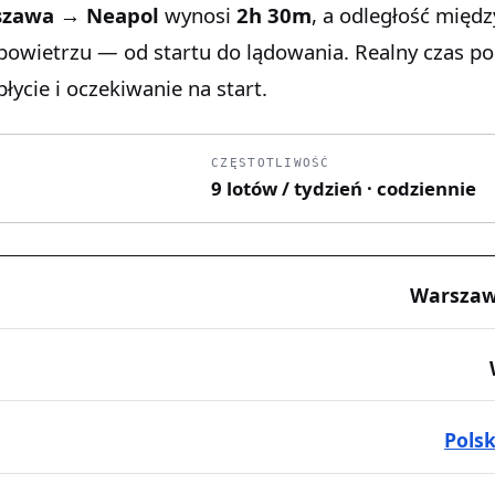
szawa → Neapol
wynosi
2h 30m
, a odległość międz
 powietrzu — od startu do lądowania. Realny czas p
łycie i oczekiwanie na start.
CZĘSTOTLIWOŚĆ
9 lotów / tydzień · codziennie
Warszaw
Pols