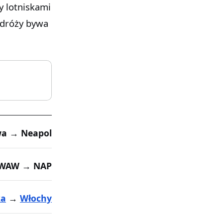
y lotniskami
odróży bywa
a → Neapol
WAW → NAP
ka
→
Włochy