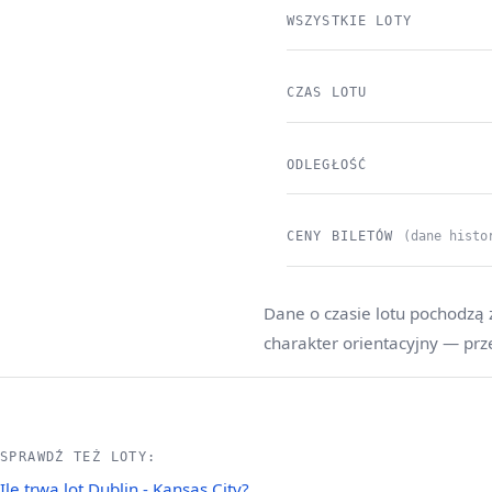
WSZYSTKIE LOTY
CZAS LOTU
ODLEGŁOŚĆ
CENY BILETÓW
(dane histo
Dane o czasie lotu pochodzą 
charakter orientacyjny — prz
SPRAWDŹ TEŻ LOTY:
Ile trwa lot Dublin - Kansas City?