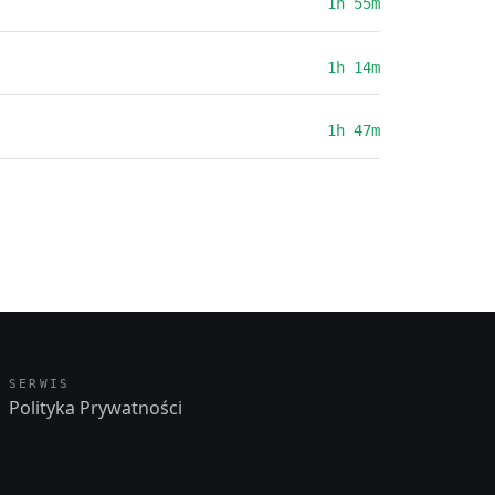
1h 55m
1h 14m
1h 47m
SERWIS
Polityka Prywatności