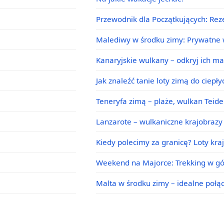
Przewodnik dla Początkujących: Rez
Malediwy w środku zimy: Prywatne w
Kanaryjskie wulkany – odkryj ich m
Jak znaleźć tanie loty zimą do ciepł
Teneryfa zimą – plaże, wulkan Teid
Lanzarote – wulkaniczne krajobrazy 
Kiedy polecimy za granicę? Loty kra
Weekend na Majorce: Trekking w g
Malta w środku zimy – idealne poł