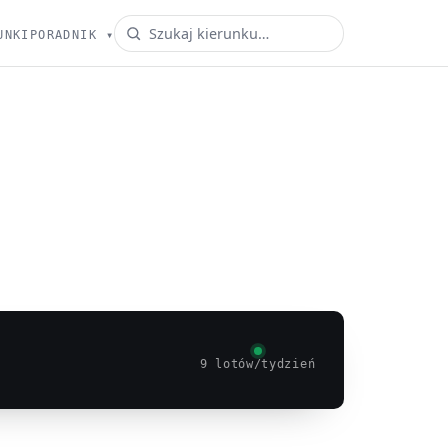
UNKI
PORADNIK
▾
9 lotów/tydzień