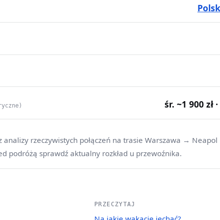
Pols
śr. ~1 900 zł 
ryczne)
z analizy rzeczywistych połączeń na trasie Warszawa → Neapol 
ed podróżą sprawdź aktualny rozkład u przewoźnika.
PRZECZYTAJ
Na jakie wakacje jechać?