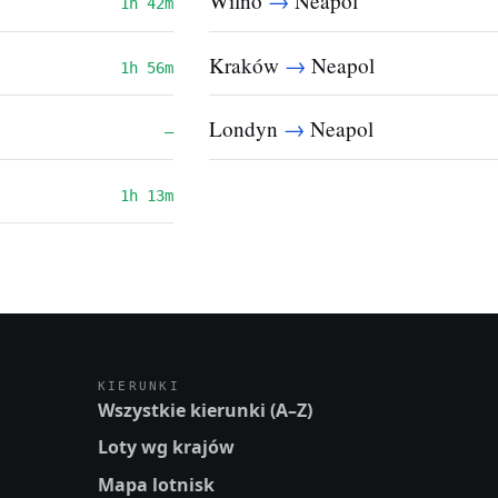
→
Wilno
Neapol
1h 42m
→
Kraków
Neapol
1h 56m
→
Londyn
Neapol
—
1h 13m
KIERUNKI
Wszystkie kierunki (A–Z)
Loty wg krajów
Mapa lotnisk