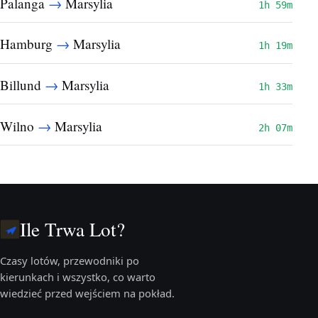
→
Palanga
Marsylia
1h 59m
→
Hamburg
Marsylia
1h 19m
→
Billund
Marsylia
1h 33m
→
Wilno
Marsylia
2h 07m
Ile Trwa Lot?
Czasy lotów, przewodniki po
kierunkach i wszystko, co warto
wiedzieć przed wejściem na pokład.