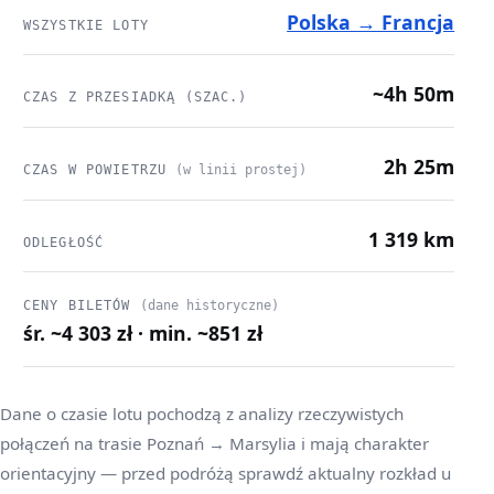
Polska → Francja
WSZYSTKIE LOTY
~4h 50m
CZAS Z PRZESIADKĄ (SZAC.)
2h 25m
CZAS W POWIETRZU
(w linii prostej)
1 319 km
ODLEGŁOŚĆ
CENY BILETÓW
(dane historyczne)
śr. ~4 303 zł · min. ~851 zł
Dane o czasie lotu pochodzą z analizy rzeczywistych
połączeń na trasie Poznań → Marsylia i mają charakter
orientacyjny — przed podróżą sprawdź aktualny rozkład u