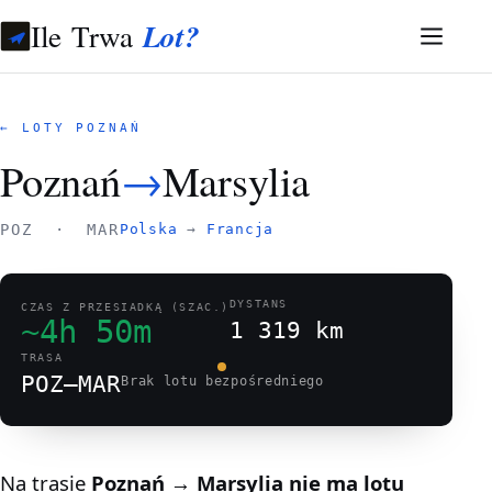
Ile Trwa
Lot?
← LOTY POZNAŃ
Poznań
→
Marsylia
POZ · MAR
Polska
→
Francja
DYSTANS
CZAS Z PRZESIADKĄ (SZAC.)
~4h 50m
1 319 km
TRASA
POZ–MAR
Brak lotu bezpośredniego
Na trasie
Poznań → Marsylia
nie ma lotu