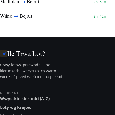
→
Mediolan
Bejrut
2h 51m
→
Wilno
Bejrut
2h 42m
Ile Trwa Lot?
Czasy lotów, przewodniki po
kierunkach i wszystko, co warto
wiedzieć przed wejściem na pokład.
KIERUNKI
Wszystkie kierunki (A–Z)
Loty wg krajów