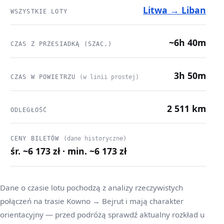
Litwa → Liban
WSZYSTKIE LOTY
~6h 40m
CZAS Z PRZESIADKĄ (SZAC.)
3h 50m
CZAS W POWIETRZU
(w linii prostej)
2 511 km
ODLEGŁOŚĆ
CENY BILETÓW
(dane historyczne)
śr. ~6 173 zł · min. ~6 173 zł
Dane o czasie lotu pochodzą z analizy rzeczywistych
połączeń na trasie Kowno → Bejrut i mają charakter
orientacyjny — przed podróżą sprawdź aktualny rozkład u