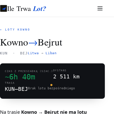
Ile Trwa
Lot?
← LOTY KOWNO
Kowno
→
Bejrut
KUN · BEJ
Litwa
→
Liban
DYSTANS
CZAS Z PRZESIADKĄ (SZAC.)
~6h 40m
2 511 km
TRASA
KUN–BEJ
Brak lotu bezpośredniego
Na trasie
Kowno → Bejrut
nie ma lotu