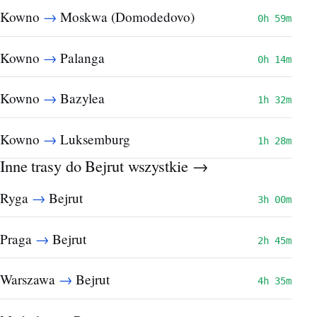
→
Kowno
Moskwa (Domodedovo)
0h 59m
→
Kowno
Palanga
0h 14m
→
Kowno
Bazylea
1h 32m
→
Kowno
Luksemburg
1h 28m
Inne trasy do Bejrut
wszystkie →
→
Ryga
Bejrut
3h 00m
→
Praga
Bejrut
2h 45m
→
Warszawa
Bejrut
4h 35m