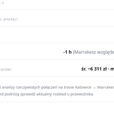
C.)
ii prostej)
-1 h
(Marrakesz względ
śr. ~6 311 zł · 
ryczne)
z analizy rzeczywistych połączeń na trasie Katowice → Marrakes
ed podróżą sprawdź aktualny rozkład u przewoźnika.