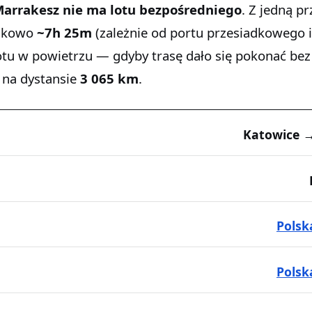
Marrakesz
nie ma lotu bezpośredniego
. Z jedną p
unkowo
~7h 25m
(zależnie od portu przesiadkowego i
otu w powietrzu — gdyby trasę dało się pokonać bez
na dystansie
3 065 km
.
Katowice 
Polsk
Pols