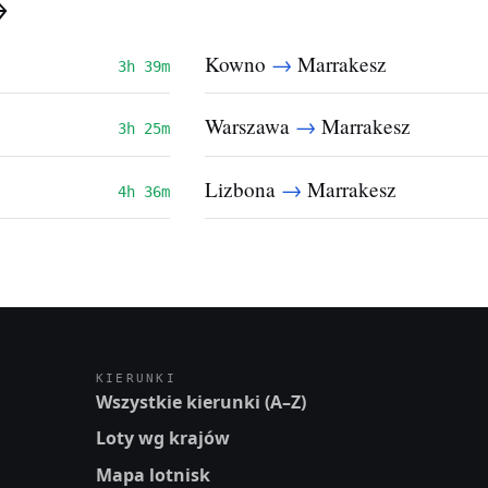
→
→
Kowno
Marrakesz
3h 39m
→
Warszawa
Marrakesz
3h 25m
→
Lizbona
Marrakesz
4h 36m
KIERUNKI
Wszystkie kierunki (A–Z)
Loty wg krajów
Mapa lotnisk