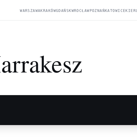
WARSZAWA
KRAKÓW
GDAŃSK
WROCŁAW
POZNAŃ
KATOWICE
KIER
arrakesz