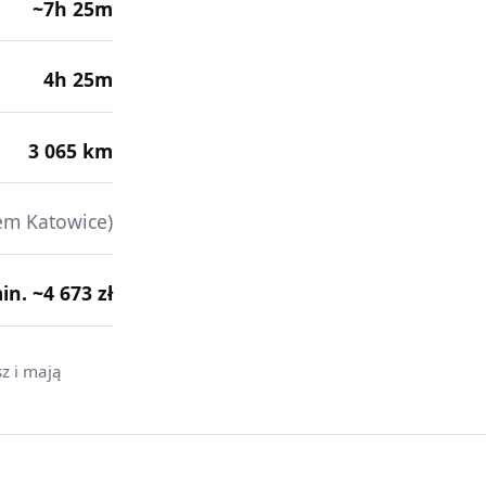
~7h 25m
4h 25m
3 065 km
em Katowice)
min. ~4 673 zł
z i mają