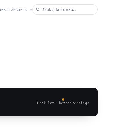
UNKI
PORADNIK
▾
Brak lotu bezpośredniego