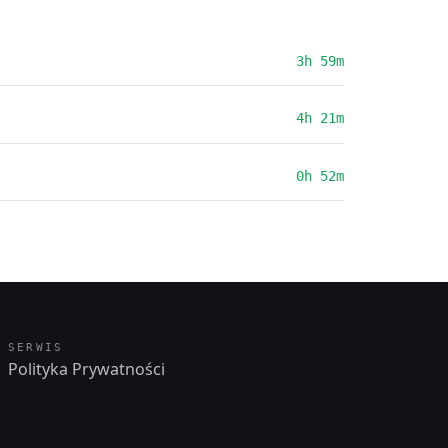
3h 59m
4h 21m
0h 52m
SERWIS
Polityka Prywatności