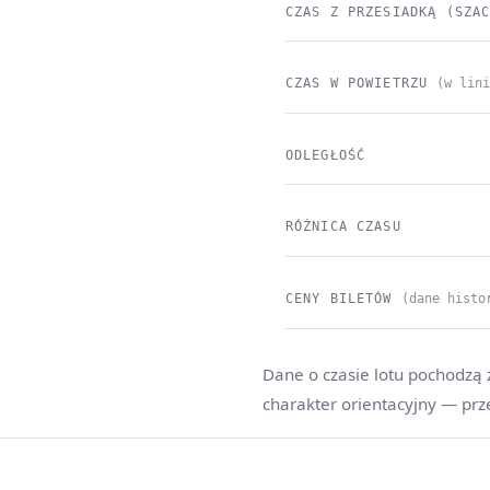
CZAS Z PRZESIADKĄ (SZA
CZAS W POWIETRZU
(w lin
ODLEGŁOŚĆ
RÓŻNICA CZASU
CENY BILETÓW
(dane histo
Dane o czasie lotu pochodzą 
charakter orientacyjny — prz