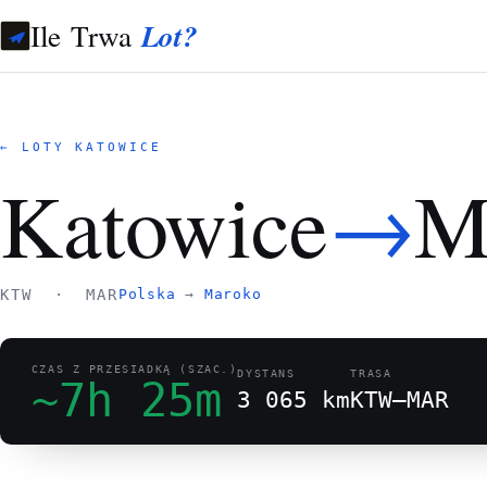
Ile Trwa
Lot?
← LOTY KATOWICE
→
Katowice
M
KTW · MAR
Polska
→
Maroko
CZAS Z PRZESIADKĄ (SZAC.)
DYSTANS
TRASA
~7h 25m
3 065 km
KTW–MAR