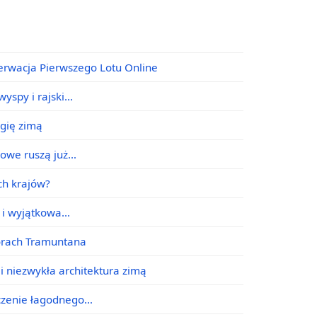
erwacja Pierwszego Lotu Online
yspy i rajski…
agię zimą
jowe ruszą już…
ych krajów?
e i wyjątkowa…
órach Tramuntana
i niezwykła architektura zimą
ączenie łagodnego…