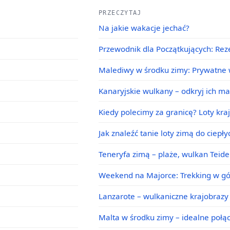
PRZECZYTAJ
Na jakie wakacje jechać?
Przewodnik dla Początkujących: Rez
Malediwy w środku zimy: Prywatne w
Kanaryjskie wulkany – odkryj ich m
Kiedy polecimy za granicę? Loty kra
Jak znaleźć tanie loty zimą do ciepł
Teneryfa zimą – plaże, wulkan Teid
Weekend na Majorce: Trekking w g
Lanzarote – wulkaniczne krajobrazy 
Malta w środku zimy – idealne poł