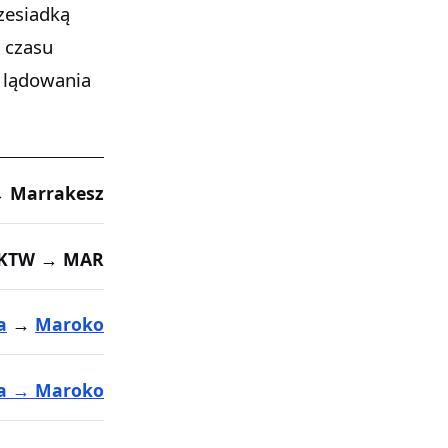
rzesiadką
 czasu
 lądowania
→ Marrakesz
KTW → MAR
a
→
Maroko
ka → Maroko