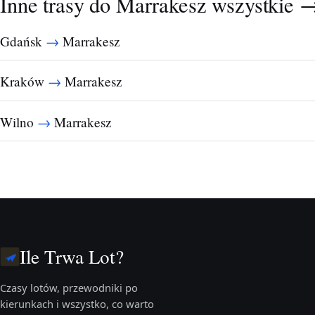
Inne trasy do Marrakesz
wszystkie 
→
Gdańsk
Marrakesz
→
Kraków
Marrakesz
→
Wilno
Marrakesz
Ile Trwa Lot?
Czasy lotów, przewodniki po
kierunkach i wszystko, co warto